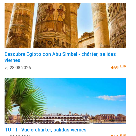
Descubre Egipto con Abu Simbel - chárter, salidas
viernes
EUR
vi, 28.08.2026
469
TUT I - Vuelo chárter, salidas viernes
EUR