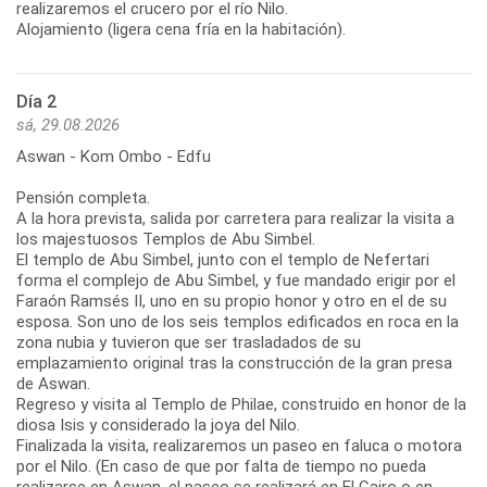
realizaremos el crucero por el río Nilo.
Alojamiento (ligera cena fría en la habitación).
Día 2
sá, 29.08.2026
Aswan - Kom Ombo - Edfu
Pensión completa.
A la hora prevista, salida por carretera para realizar la visita a
los majestuosos Templos de Abu Simbel.
El templo de Abu Simbel, junto con el templo de Nefertari
forma el complejo de Abu Simbel, y fue mandado erigir por el
Faraón Ramsés II, uno en su propio honor y otro en el de su
esposa. Son uno de los seis templos edificados en roca en la
zona nubia y tuvieron que ser trasladados de su
emplazamiento original tras la construcción de la gran presa
de Aswan.
Regreso y visita al Templo de Philae, construido en honor de la
diosa Isis y considerado la joya del Nilo.
Finalizada la visita, realizaremos un paseo en faluca o motora
por el Nilo. (En caso de que por falta de tiempo no pueda
realizarse en Aswan, el paseo se realizará en El Cairo o en