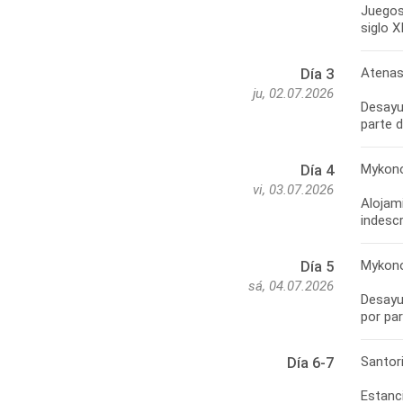
Juegos 
siglo X
Atenas
Día 3
ju, 02.07.2026
Desayun
parte d
Mykon
Día 4
vi, 03.07.2026
Alojami
indesc
Mykono
Día 5
sá, 04.07.2026
Desayun
por par
Santori
Día 6-7
Estanci