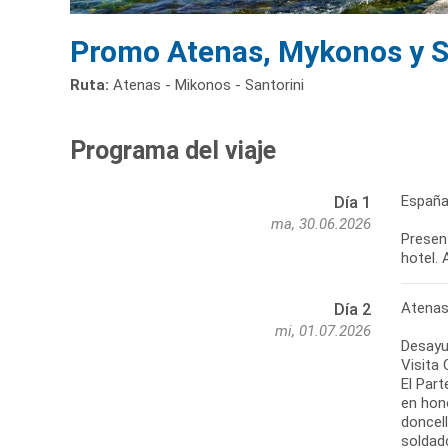
Promo Atenas, Mykonos y Sa
Ruta:
Atenas - Mikonos - Santorini
Programa del viaje
España
Día 1
ma, 30.06.2026
Present
hotel. 
Atena
Día 2
mi, 01.07.2026
Desayun
Visita
El Par
en hon
doncel
soldado