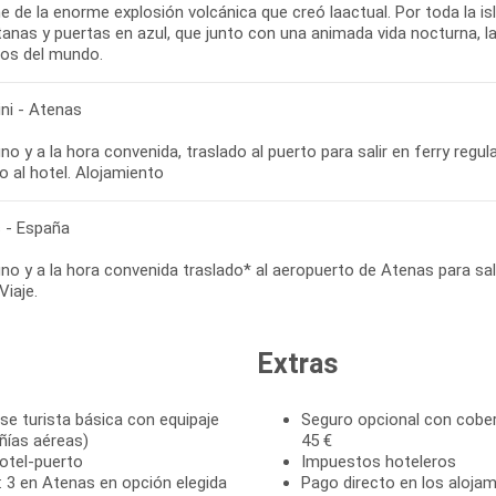
ne de la enorme explosión volcánica que creó laactual. Por toda la
anas y puertas en azul, que junto con una animada vida nocturna, la
cos del mundo.
ini - Atenas
o y a la hora convenida, traslado al puerto para salir en ferry regul
 - España
o y a la hora convenida traslado* al aeropuerto de Atenas para sali
Viaje.
Extras
ase turista básica con equipaje
Seguro opcional con cober
ñías aéreas)
45 €
otel-puerto
Impuestos hoteleros
 3 en Atenas en opción elegida
Pago directo en los alojam