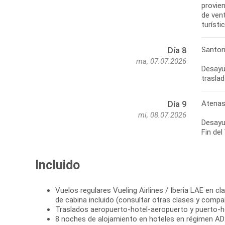
provie
de vent
turísti
Santor
Día 8
ma, 07.07.2026
Desayun
Atenas
Día 9
mi, 08.07.2026
Desayun
Fin del 
Incluido
Vuelos regulares Vueling Airlines / Iberia LAE en cl
de cabina incluido (consultar otras clases y compa
Traslados aeropuerto-hotel-aeropuerto y puerto-h
8 noches de alojamiento en hoteles en régimen AD: