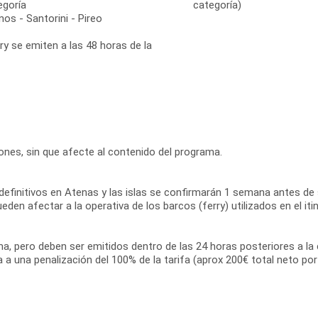
egoría
categoría)
os - Santorini - Pireo
ry se emiten a las 48 horas de la
ciones, sin que afecte al contenido del programa.
efinitivos en Atenas y las islas se confirmarán 1 semana antes de s
den afectar a la operativa de los barcos (ferry) utilizados en el iti
ama, pero deben ser emitidos dentro de las 24 horas posteriores a la 
ta a una penalización del 100% de la tarifa (aprox 200€ total neto po