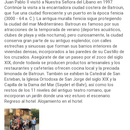
Juan Pablo II visitó a Nuestra Señora del Líbano en 1997.
Continúe la visita a la encantadora ciudad costera de Batroun,
que fue una ciudad floreciente y un puerto en la época fenicia
(3000 - 64 a. C.). La antigua muralla fenicia sigue protegiendo
la ciudad del mar Mediterráneo. Batroun es famoso por sus
atracciones de la temporada de verano (deportes acuáticos,
clubes de playa y vida nocturna), pero curiosamente, la ciudad
conserva gran parte de su antiguo esplendor, con calles
estrechas y sinuosas que forman sus barrios interiores de
viviendas densas, incorporados a las paredes de su Castillo de
los cruzados. Asegúrate de dar un paseo por el zoco del siglo
XIX, donde todavía se producen productos artesanales y los
restaurantes y cafeterías ofrecen cocina local y la preciada
limonada de Batroun. También se exhiben la Catedral de San
Esteban, la Iglesia Ortodoxa de San Jorge del siglo XIX y la
Capilla de la Dama del Mar (Saydet el-Bahr), así como los
restos de los 11 niveles del antiguo teatro romano, que
incorporan un jardín donde una vez estuvo el escenario.
Regreso al hotel. Alojamiento en el hotel.