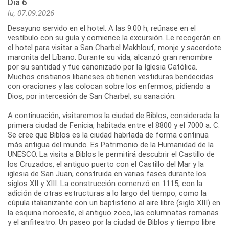
Día 6
lu, 07.09.2026
Desayuno servido en el hotel. A las 9:00 h, reúnase en el
vestíbulo con su guía y comience la excursión. Le recogerán en
el hotel para visitar a San Charbel Makhlouf, monje y sacerdote
maronita del Líbano. Durante su vida, alcanzó gran renombre
por su santidad y fue canonizado por la Iglesia Católica.
Muchos cristianos libaneses obtienen vestiduras bendecidas
con oraciones y las colocan sobre los enfermos, pidiendo a
Dios, por intercesión de San Charbel, su sanación.
A continuación, visitaremos la ciudad de Biblos, considerada la
primera ciudad de Fenicia, habitada entre el 8800 y el 7000 a. C.
Se cree que Biblos es la ciudad habitada de forma continua
más antigua del mundo. Es Patrimonio de la Humanidad de la
UNESCO. La visita a Biblos le permitirá descubrir el Castillo de
los Cruzados, el antiguo puerto con el Castillo del Mar y la
iglesia de San Juan, construida en varias fases durante los
siglos XII y XIII. La construcción comenzó en 1115, con la
adición de otras estructuras a lo largo del tiempo, como la
cúpula italianizante con un baptisterio al aire libre (siglo XIII) en
la esquina noroeste, el antiguo zoco, las columnatas romanas
y el anfiteatro. Un paseo por la ciudad de Biblos y tiempo libre