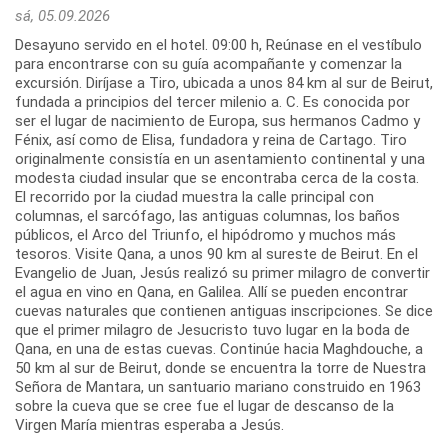
sá, 05.09.2026
Desayuno servido en el hotel. 09:00 h, Reúnase en el vestíbulo
para encontrarse con su guía acompañante y comenzar la
excursión. Diríjase a Tiro, ubicada a unos 84 km al sur de Beirut,
fundada a principios del tercer milenio a. C. Es conocida por
ser el lugar de nacimiento de Europa, sus hermanos Cadmo y
Fénix, así como de Elisa, fundadora y reina de Cartago. Tiro
originalmente consistía en un asentamiento continental y una
modesta ciudad insular que se encontraba cerca de la costa.
El recorrido por la ciudad muestra la calle principal con
columnas, el sarcófago, las antiguas columnas, los baños
públicos, el Arco del Triunfo, el hipódromo y muchos más
tesoros. Visite Qana, a unos 90 km al sureste de Beirut. En el
Evangelio de Juan, Jesús realizó su primer milagro de convertir
el agua en vino en Qana, en Galilea. Allí se pueden encontrar
cuevas naturales que contienen antiguas inscripciones. Se dice
que el primer milagro de Jesucristo tuvo lugar en la boda de
Qana, en una de estas cuevas. Continúe hacia Maghdouche, a
50 km al sur de Beirut, donde se encuentra la torre de Nuestra
Señora de Mantara, un santuario mariano construido en 1963
sobre la cueva que se cree fue el lugar de descanso de la
Virgen María mientras esperaba a Jesús.