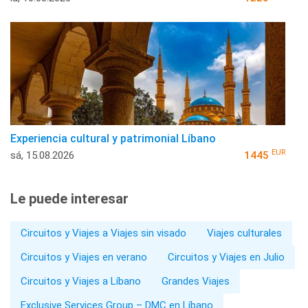
Experiencia cultural y patrimonial Líbano
EUR
sá, 15.08.2026
1445
Le puede interesar
Circuitos y Viajes a Viajes sin visado
Viajes culturales
Circuitos y Viajes en verano
Circuitos y Viajes en Julio
Circuitos y Viajes a Líbano
Grandes Viajes
Exclusive Services Group – DMC en Líbano