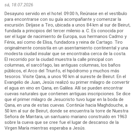
sá, 18.07.2026
Desayuno servido en el hotel. 09:00 h, Reúnase en el vestíbulo
para encontrarse con su guía acompañante y comenzar la
excursión. Diríjase a Tiro, ubicada a unos 84 km al sur de Beirut,
fundada a principios del tercer milenio a. C. Es conocida por
ser el lugar de nacimiento de Europa, sus hermanos Cadmo y
Fénix, así como de Elisa, fundadora y reina de Cartago. Tiro
originalmente consistía en un asentamiento continental y una
modesta ciudad insular que se encontraba cerca de la costa.
El recorrido por la ciudad muestra la calle principal con
columnas, el sarcófago, las antiguas columnas, los baños
públicos, el Arco del Triunfo, el hipódromo y muchos más
tesoros. Visite Qana, a unos 90 km al sureste de Beirut. En el
Evangelio de Juan, Jesús realizó su primer milagro de convertir
el agua en vino en Qana, en Galilea. Allí se pueden encontrar
cuevas naturales que contienen antiguas inscripciones. Se dice
que el primer milagro de Jesucristo tuvo lugar en la boda de
Qana, en una de estas cuevas. Continúe hacia Maghdouche, a
50 km al sur de Beirut, donde se encuentra la torre de Nuestra
Señora de Mantara, un santuario mariano construido en 1963
sobre la cueva que se cree fue el lugar de descanso de la
Virgen María mientras esperaba a Jesús.