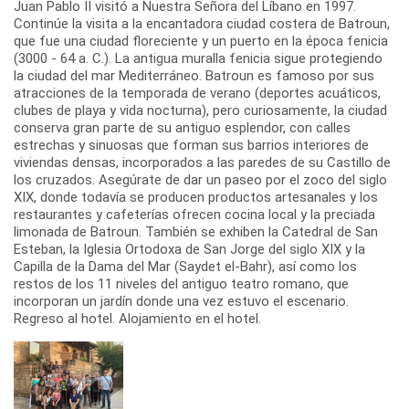
Juan Pablo II visitó a Nuestra Señora del Líbano en 1997.
Continúe la visita a la encantadora ciudad costera de Batroun,
que fue una ciudad floreciente y un puerto en la época fenicia
(3000 - 64 a. C.). La antigua muralla fenicia sigue protegiendo
la ciudad del mar Mediterráneo. Batroun es famoso por sus
atracciones de la temporada de verano (deportes acuáticos,
clubes de playa y vida nocturna), pero curiosamente, la ciudad
conserva gran parte de su antiguo esplendor, con calles
estrechas y sinuosas que forman sus barrios interiores de
viviendas densas, incorporados a las paredes de su Castillo de
los cruzados. Asegúrate de dar un paseo por el zoco del siglo
XIX, donde todavía se producen productos artesanales y los
restaurantes y cafeterías ofrecen cocina local y la preciada
limonada de Batroun. También se exhiben la Catedral de San
Esteban, la Iglesia Ortodoxa de San Jorge del siglo XIX y la
Capilla de la Dama del Mar (Saydet el-Bahr), así como los
restos de los 11 niveles del antiguo teatro romano, que
incorporan un jardín donde una vez estuvo el escenario.
Regreso al hotel. Alojamiento en el hotel.