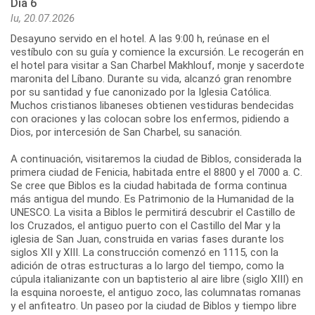
Día 6
lu, 20.07.2026
Desayuno servido en el hotel. A las 9:00 h, reúnase en el
vestíbulo con su guía y comience la excursión. Le recogerán en
el hotel para visitar a San Charbel Makhlouf, monje y sacerdote
maronita del Líbano. Durante su vida, alcanzó gran renombre
por su santidad y fue canonizado por la Iglesia Católica.
Muchos cristianos libaneses obtienen vestiduras bendecidas
con oraciones y las colocan sobre los enfermos, pidiendo a
Dios, por intercesión de San Charbel, su sanación.
A continuación, visitaremos la ciudad de Biblos, considerada la
primera ciudad de Fenicia, habitada entre el 8800 y el 7000 a. C.
Se cree que Biblos es la ciudad habitada de forma continua
más antigua del mundo. Es Patrimonio de la Humanidad de la
UNESCO. La visita a Biblos le permitirá descubrir el Castillo de
los Cruzados, el antiguo puerto con el Castillo del Mar y la
iglesia de San Juan, construida en varias fases durante los
siglos XII y XIII. La construcción comenzó en 1115, con la
adición de otras estructuras a lo largo del tiempo, como la
cúpula italianizante con un baptisterio al aire libre (siglo XIII) en
la esquina noroeste, el antiguo zoco, las columnatas romanas
y el anfiteatro. Un paseo por la ciudad de Biblos y tiempo libre