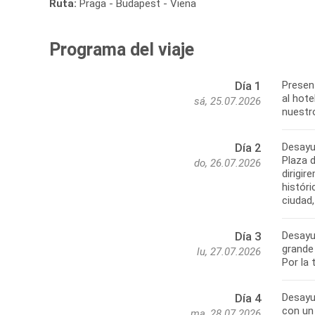
Ruta:
Praga - Budapest - Viena
Programa del viaje
Present
Día 1
al hote
sá, 25.07.2026
nuestro
Desayu
Día 2
Plaza d
do, 26.07.2026
dirigir
históri
ciudad,
Desayun
Día 3
grande 
lu, 27.07.2026
Por la 
Desayun
Día 4
con un 
ma, 28.07.2026