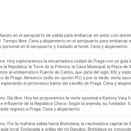
ación en el aeropuerto de salida para embarcar en avión con destin
l. Tiempo libre. Cena y alojamiento.en el aeropuerto para embarcar 
 personal en el aeropuerto y traslado al hotel. Cena y alojamiento.
no. Hoy exploraremos la encantadora ciudad de Praga con un guía lo
e la República, la Torre de la Pólvora, la Casa Municipal, la Plaza 
emos al emblemático Puente de Carlos, que data del siglo XIV, y exp
co de Praga. Almuerzo (sólo en opción PC) y por la tarde, visita opcio
 explorando el pintoresco barrio del castillo de Praga. Cena y alojam
o. Día libre. Hoy les proponemos la visita opcional a Karlovy Vary, 
e influyente de la República Checa. Según la leyenda, su fundador 
tarde regreso a Praga. Cena y alojamiento
o. Por la mañana salida hacia Bratislava, la cautivadora capital de
guía local. Enclavada a orillas del río Danubio, Bratislava es conocid