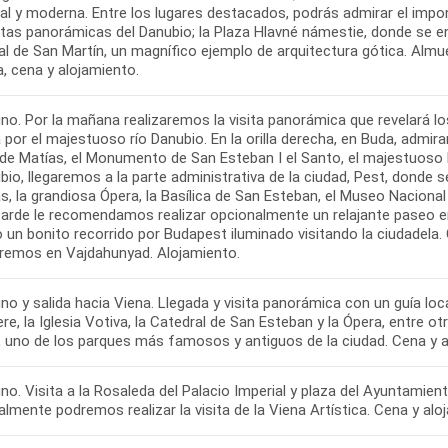
l y moderna. Entre los lugares destacados, podrás admirar el impone
stas panorámicas del Danubio; la Plaza Hlavné námestie, donde se e
al de San Martín, un magnífico ejemplo de arquitectura gótica. Almu
, cena y alojamiento.
no. Por la mañana realizaremos la visita panorámica que revelará lo
a por el majestuoso río Danubio. En la orilla derecha, en Buda, admi
a de Matías, el Monumento de San Esteban I el Santo, el majestuoso
bio, llegaremos a la parte administrativa de la ciudad, Pest, dond
s, la grandiosa Ópera, la Basílica de San Esteban, el Museo Nacional
 tarde le recomendamos realizar opcionalmente un relajante paseo e
do un bonito recorrido por Budapest iluminado visitando la ciudadel
remos en Vajdahunyad. Alojamiento.
o y salida hacia Viena. Llegada y visita panorámica con un guía loc
re, la Iglesia Votiva, la Catedral de San Esteban y la Ópera, entre o
, uno de los parques más famosos y antiguos de la ciudad. Cena y a
o. Visita a la Rosaleda del Palacio Imperial y plaza del Ayuntamien
lmente podremos realizar la visita de la Viena Artística. Cena y alo