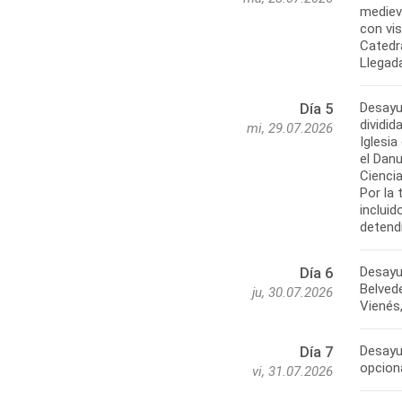
medieva
con vi
Catedr
Llegada
Desayu
Día 5
dividid
mi, 29.07.2026
Iglesi
el Danu
Ciencia
Por la
inclui
detend
Desayun
Día 6
Belvede
ju, 30.07.2026
Vienés
Desayun
Día 7
opciona
vi, 31.07.2026