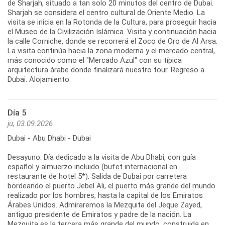
de Sharjah, situado a tan solo 20 minutos del centro de Dubai.
Sharjah se considera el centro cultural de Oriente Medio. La
visita se inicia en la Rotonda de la Cultura, para proseguir hacia
el Museo de la Civilización Islámica. Visita y continuación hacia
la calle Corniche, donde se recorrerá el Zoco de Oro de Al Arsa.
La visita continúa hacia la zona moderna y el mercado central,
más conocido como el "Mercado Azul" con su típica
arquitectura árabe donde finalizará nuestro tour. Regreso a
Dubai. Alojamiento.
Día 5
ju, 03.09.2026
Dubai - Abu Dhabi - Dubai
Desayuno. Día dedicado a la visita de Abu Dhabi, con guía
español y almuerzo incluido (bufet internacional en
restaurante de hotel 5*). Salida de Dubai por carretera
bordeando el puerto Jebel Ali, el puerto más grande del mundo
realizado por los hombres, hasta la capital de los Emiratos
Árabes Unidos. Admiraremos la Mezquita del Jeque Zayed,
antiguo presidente de Emiratos y padre de la nación. La
Mezquita es la tercera más grande del mundo, construida en