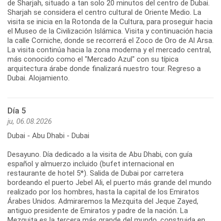
de Sharjah, situado a tan solo 20 minutos del centro de Dubai.
Sharjah se considera el centro cultural de Oriente Medio. La
visita se inicia en la Rotonda de la Cultura, para proseguir hacia
el Museo de la Civilización Islámica. Visita y continuación hacia
la calle Corniche, donde se recorrerá el Zoco de Oro de Al Arsa.
La visita continúa hacia la zona moderna y el mercado central,
más conocido como el "Mercado Azul" con su típica
arquitectura árabe donde finalizará nuestro tour. Regreso a
Dubai. Alojamiento.
Día 5
ju, 06.08.2026
Dubai - Abu Dhabi - Dubai
Desayuno. Día dedicado a la visita de Abu Dhabi, con guía
español y almuerzo incluido (bufet internacional en
restaurante de hotel 5*). Salida de Dubai por carretera
bordeando el puerto Jebel Ali, el puerto más grande del mundo
realizado por los hombres, hasta la capital de los Emiratos
Árabes Unidos. Admiraremos la Mezquita del Jeque Zayed,
antiguo presidente de Emiratos y padre de la nación. La
Mezquita es la tercera más grande del mundo, construida en