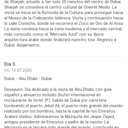
de Sharjah, situado a tan solo 20 minutos del centro de Dubai.
Sharjah se considera el centro cultural de Oriente Medio. La
visita se inicia en la Rotonda de la Cultura, para proseguir hacia
el Museo de la Civilización Islámica. Visita y continuación hacia
la calle Corniche, donde se recorrerá el Zoco de Oro de Al Arsa.
La visita continúa hacia la zona moderna y el mercado central,
más conocido como el "Mercado Azul" con su típica
arquitectura árabe donde finalizará nuestro tour. Regreso a
Dubai. Alojamiento.
Día 5
mi, 15.07.2026
Dubai - Abu Dhabi - Dubai
Desayuno. Día dedicado a la visita de Abu Dhabi, con guía
español y almuerzo incluido (bufet internacional en
restaurante de hotel 5*). Salida de Dubai por carretera
bordeando el puerto Jebel Ali, el puerto más grande del mundo
realizado por los hombres, hasta la capital de los Emiratos
Árabes Unidos. Admiraremos la Mezquita del Jeque Zayed,
antiguo presidente de Emiratos y padre de la nación. La
Mezquita es la tercera más grande del mundo, construida en