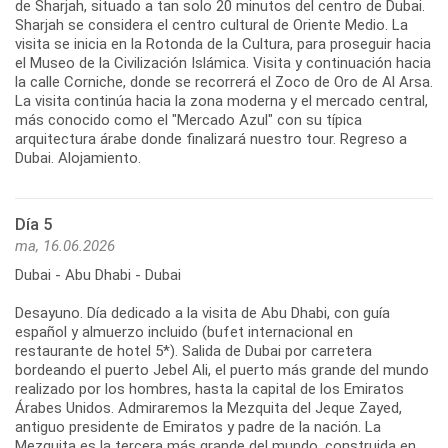
de Sharjah, situado a tan solo 20 minutos del centro de Dubai.
Sharjah se considera el centro cultural de Oriente Medio. La
visita se inicia en la Rotonda de la Cultura, para proseguir hacia
el Museo de la Civilización Islámica. Visita y continuación hacia
la calle Corniche, donde se recorrerá el Zoco de Oro de Al Arsa.
La visita continúa hacia la zona moderna y el mercado central,
más conocido como el "Mercado Azul" con su típica
arquitectura árabe donde finalizará nuestro tour. Regreso a
Dubai. Alojamiento.
Día 5
ma, 16.06.2026
Dubai - Abu Dhabi - Dubai
Desayuno. Día dedicado a la visita de Abu Dhabi, con guía
español y almuerzo incluido (bufet internacional en
restaurante de hotel 5*). Salida de Dubai por carretera
bordeando el puerto Jebel Ali, el puerto más grande del mundo
realizado por los hombres, hasta la capital de los Emiratos
Árabes Unidos. Admiraremos la Mezquita del Jeque Zayed,
antiguo presidente de Emiratos y padre de la nación. La
Mezquita es la tercera más grande del mundo, construida en