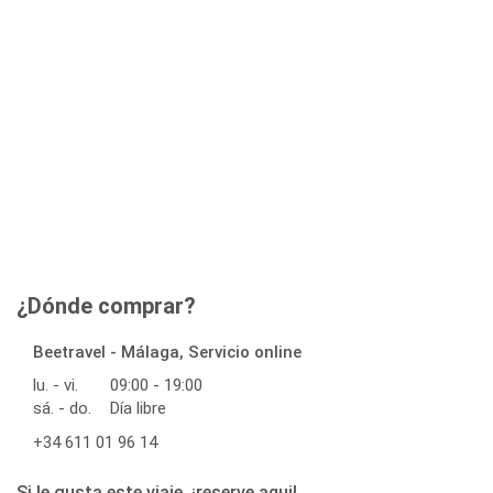
¿Dónde comprar?
Beetravel - Málaga, Servicio online
lu. - vi.
09:00 - 19:00
sá. - do.
Día libre
+34 611 01 96 14
Si le gusta este viaje, ¡reserve aqui!