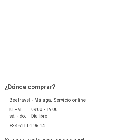
¿Dónde comprar?
Beetravel - Málaga, Servicio online
lu. - vi.
09:00 - 19:00
sá. - do.
Día libre
+34 611 01 96 14
Si le gusta este viaje, ¡reserve aqui!