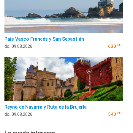
País Vasco Francés y San Sebastián
EUR
do, 09.08.2026
630
Reyno de Navarra y Ruta de la Brujería
EUR
do, 09.08.2026
540
Le puede interesar