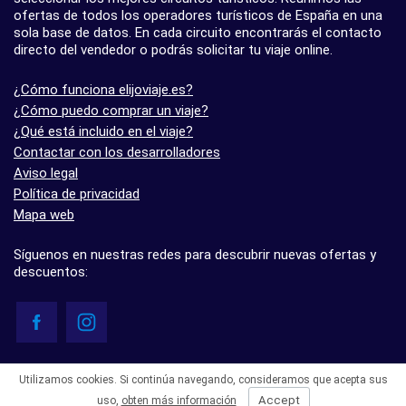
ofertas de todos los operadores turísticos de España en una
sola base de datos. En cada circuito encontrarás el contacto
directo del vendedor o podrás solicitar tu viaje online.
¿Cómo funciona elijoviaje.es?
¿Cómo puedo comprar un viaje?
¿Qué está incluido en el viaje?
Contactar con los desarrolladores
Aviso legal
Política de privacidad
Mapa web
Síguenos en nuestras redes para descubrir nuevas ofertas y
descuentos:
© elijoviaje.es – Plataforma de búsqueda de viajes organizados, 2026
Utilizamos cookies. Si continúa navegando, consideramos que acepta sus
- 5.0 basado en 7 opiniones
Accept
uso,
obten más información