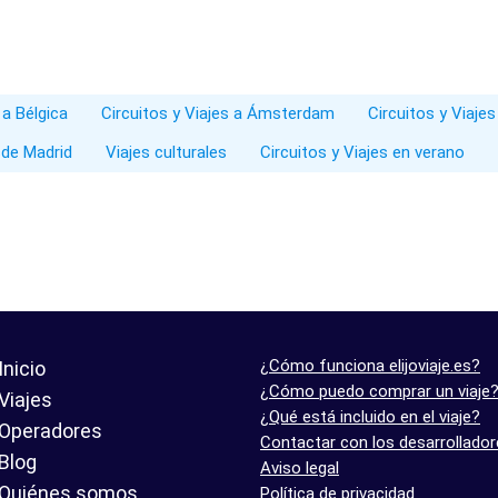
 a Bélgica
Circuitos y Viajes a Ámsterdam
Circuitos y Viajes
sde Madrid
Viajes culturales
Circuitos y Viajes en verano
¿Cómo funciona elijoviaje.es?
Inicio
¿Cómo puedo comprar un viaje
Viajes
¿Qué está incluido en el viaje?
Operadores
Contactar con los desarrollado
Blog
Aviso legal
Quiénes somos
Política de privacidad