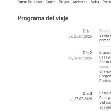
Ruta:
Bruselas - Gante - Brujas - Amberes - Delft - Ro
Programa del viaje
Ciudad 
Día 1
Salida 
sá, 25.07.2026
primer
Brusela
Día 2
Desayun
do, 26.07.2026
Santa G
casco a
una ex
Borgoñ
Brusel
Día 3
Desayu
lu, 27.07.2026
y el ca
sus inn