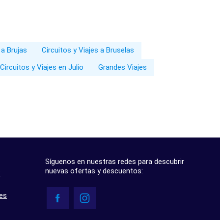
 a Brujas
Circuitos y Viajes a Bruselas
Circuitos y Viajes en Julio
Grandes Viajes
Síguenos en nuestras redes para descubrir
nuevas ofertas y descuentos:
?
res