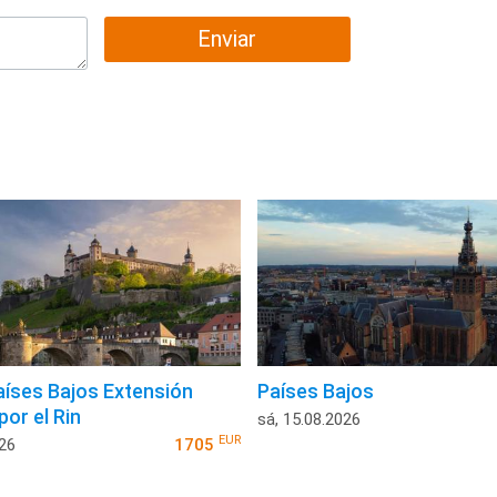
Enviar
Países Bajos Extensión
Países Bajos
or el Rin
sá, 15.08.2026
EUR
026
1705