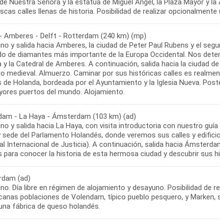
 de Nuestra Señora y la estatua de Miguel Ángel, la Plaza Mayor y la
 - Amberes - Delft - Rotterdam (240 km) (mp)
no y salida hacia Amberes, la ciudad de Peter Paul Rubens y el seg
o de diamantes más importante de la Europa Occidental. Nos dete
a y la Catedral de Amberes. A continuación, salida hacia la ciudad 
lo medieval. Almuerzo. Caminar por sus históricas calles es realmente
s de Holanda, bordeada por el Ayuntamiento y la Iglesia Nueva. Po
dam - La Haya - Ámsterdam (103 km) (ad)
o y salida hacia La Haya, con visita introductoria con nuestro guía 
y sede del Parlamento Holandés, donde veremos sus calles y edific
al Internacional de Justicia). A continuación, salida hacia Ámsterd
dam (ad)
o. Día libre en régimen de alojamiento y desayuno. Posibilidad de re
canas poblaciones de Volendam, típico pueblo pesquero, y Marken, si