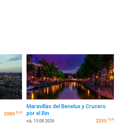
Maravillas del Benelux y Crucero
por el Rin
EUR
2080
EUR
sá, 15.08.2026
2255