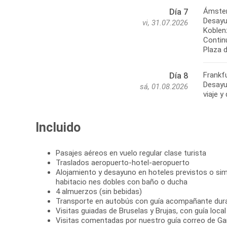
Ámster
Día 7
Desayun
vi, 31.07.2026
Koblen
Continu
Frankfu
Día 8
Desayun
sá, 01.08.2026
Incluido
Pasajes aéreos en vuelo regular clase turista
Traslados aeropuerto-hotel-aeropuerto
Alojamiento y desayuno en hoteles previstos o simi
habitacio nes dobles con baño o ducha
4 almuerzos (sin bebidas)
Transporte en autobús con guía acompañante dura
Visitas guiadas de Bruselas y Brujas, con guía local
Visitas comentadas por nuestro guía correo de Ga