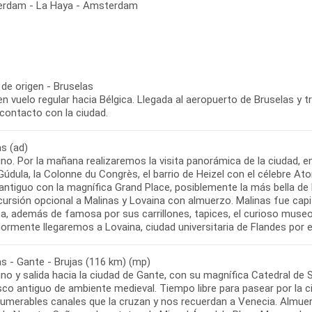
tterdam - La Haya - Amsterdam
de origen - Bruselas
en vuelo regular hacia Bélgica. Llegada al aeropuerto de Bruselas y t
 contacto con la ciudad.
s (ad)
o. Por la mañana realizaremos la visita panorámica de la ciudad, e
údula, la Colonne du Congrès, el barrio de Heizel con el célebre Atom
ntiguo con la magnífica Grand Place, posiblemente la más bella de Eu
cursión opcional a Malinas y Lovaina con almuerzo. Malinas fue capi
a, además de famosa por sus carrillones, tapices, el curioso museo
as - Gante - Brujas (116 km) (mp)
no y salida hacia la ciudad de Gante, con su magnífica Catedral de
sco antiguo de ambiente medieval. Tiempo libre para pasear por la c
umerables canales que la cruzan y nos recuerdan a Venecia. Almuerzo