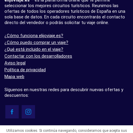
elijoviaje.es
– es la plataforma online que te permite
seleccionar los mejores circuitos turísticos. Reunimos las
ofertas de todos los operadores turísticos de España en una
sola base de datos. En cada circuito encontrarás el contacto
directo del vendedor o podrás solicitar tu viaje online.
¿Cómo funciona elijoviaje.es?
¿Cómo puedo comprar un viaje?
¿Qué está incluido en el viaje?
Contactar con los desarrolladores
Aviso legal
Política de privacidad
Mapa web
Síguenos en nuestras redes para descubrir nuevas ofertas y
descuentos:
© elijoviaje.es – Plataforma de búsqueda de viajes organizados, 2026
Utilizamos cookies. Si continúa navegando, consideramos que acepta sus
- 5.0 basado en 7 opiniones