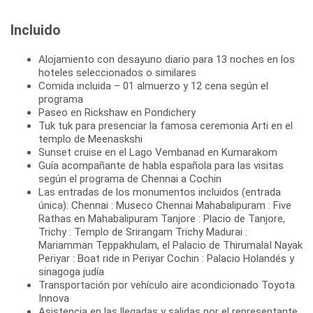
Incluido
Alojamiento con desayuno diario para 13 noches en los
hoteles seleccionados o similares
Comida incluida – 01 almuerzo y 12 cena según el
programa
Paseo en Rickshaw en Pondichery
Tuk tuk para presenciar la famosa ceremonia Arti en el
templo de Meenaskshi
Sunset cruise en el Lago Vembanad en Kumarakom
Guía acompañante de habla española para las visitas
según el programa de Chennai a Cochin
Las entradas de los monumentos incluidos (entrada
única): Chennai : Museco Chennai Mahabalipuram : Five
Rathas en Mahabalipuram Tanjore : Placio de Tanjore,
Trichy : Templo de Srirangam Trichy Madurai :
Mariamman Teppakhulam, el Palacio de ThirumalaI Nayak
Periyar : Boat ride in Periyar Cochin : Palacio Holandés y
sinagoga judía
Transportación por vehículo aire acondicionado Toyota
Innova
Asistencia en las llegadas y salidas por el representante