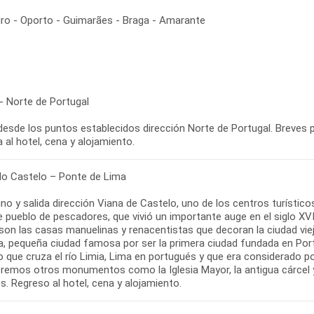
iro - Oporto - Guimarães - Braga - Amarante
- Norte de Portugal
desde los puntos establecidos dirección Norte de Portugal. Breves p
 al hotel, cena y alojamiento.
do Castelo – Ponte de Lima
no y salida dirección Viana de Castelo, uno de los centros turístic
 pueblo de pescadores, que vivió un importante auge en el siglo XVI
on las casas manuelinas y renacentistas que decoran la ciudad viej
a, pequeña ciudad famosa por ser la primera ciudad fundada en P
 que cruza el río Limia, Lima en portugués y que era considerado p
eremos otros monumentos como la Iglesia Mayor, la antigua cárcel 
. Regreso al hotel, cena y alojamiento.