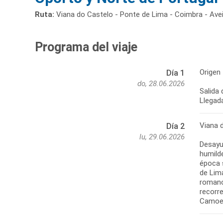
Ruta:
Viana do Castelo - Ponte de Lima - Coimbra - Ave
Programa del viaje
Origen 
Día 1
do, 28.06.2026
Salida 
Llegada
Viana 
Día 2
lu, 29.06.2026
Desayu
humilde
época s
de Lim
romano
recorr
Camoes