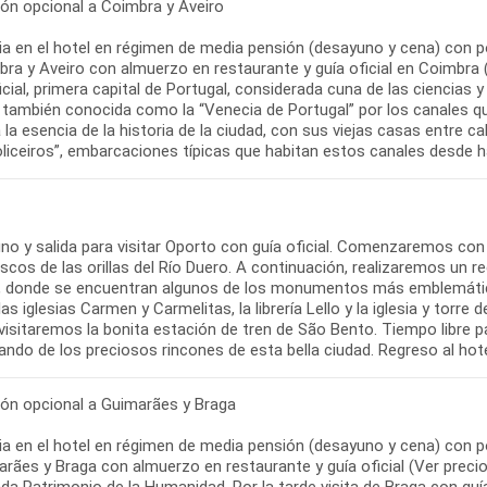
ión opcional a Coimbra y Aveiro
a en el hotel en régimen de media pensión (desayuno y cena) con po
ra y Aveiro con almuerzo en restaurante y guía oficial en Coimbra (
icial, primera capital de Portugal, considerada cuna de las ciencias 
 también conocida como la “Venecia de Portugal” por los canales que
 la esencia de la historia de la ciudad, con sus viejas casas entre c
liceiros”, embarcaciones típicas que habitan estos canales desde h
no y salida para visitar Oporto con guía oficial. Comenzaremos co
scos de las orillas del Río Duero. A continuación, realizaremos un rec
 donde se encuentran algunos de los monumentos más emblemáticos 
las iglesias Carmen y Carmelitas, la librería Lello y la iglesia y torr
isitaremos la bonita estación de tren de São Bento. Tiempo libre pa
ando de los preciosos rincones de esta bella ciudad. Regreso al hote
ión opcional a Guimarães y Braga
a en el hotel en régimen de media pensión (desayuno y cena) con po
rães y Braga con almuerzo en restaurante y guía oficial (Ver precio 
ada Patrimonio de la Humanidad. Por la tarde visita de Braga con gu