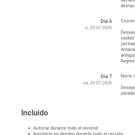
destaca
Crucer
Día 6
vi, 03.07.2026
Desayun
ciudad
(entrad
Amaran
antigu
Norte 
Día 7
sá, 04.07.2026
Desayun
paradas
Incluido
Autocar durante todo el recorrid
Asistente en destino durante todo el circuito