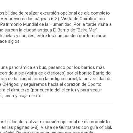
sibilidad de realizar excursión opcional de día completo
Ver precio en las páginas 6-8). Visita de Coimbra con
y Patrimonio Mundial de la Humanidad. Por la tarde visita a
 surcan la ciudad antigua El Barrio de “Beira Mar”,
allejuelas y canales, entre los que pueden contemplarse
ace siglos.
n una panorámica en bus, pasando por los barrios más
orrido a pie (visita de exteriores) por el bonito Barrio do
de la ciudad como la antigua cárcel, la universidad de
e de Clérigos; y seguiremos hacia el corazón de Oporto
ra el almuerzo (por cuenta del cliente) y para seguir
l, cena y alojamiento.
sibilidad de realizar excursión opcional de día completo
en las páginas 6-8). Visita de Guimarães con guía oficial,
ía oficial. Recorreremos su casco antiguo donde