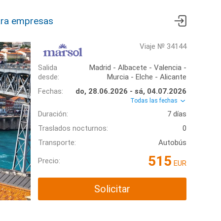
ra empresas
Viaje № 34144
Salida
Madrid - Albacete - Valencia -
desde:
Murcia - Elche - Alicante
Fechas:
do, 28.06.2026 - sá, 04.07.2026
Todas las fechas
Duración:
7 días
Traslados nocturnos:
0
Transporte:
Autobús
515
Precio:
EUR
Solicitar