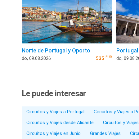
Norte de Portugal y Oporto
Portugal
EUR
do, 09.08.2026
535
do, 09.08.
Le puede interesar
Circuitos y Viajes a Portugal
Circuitos y Viajes a P
Circuitos y Viajes desde Alicante
Circuitos y Viaje
Circuitos y Viajes en Junio
Grandes Viajes
Circ