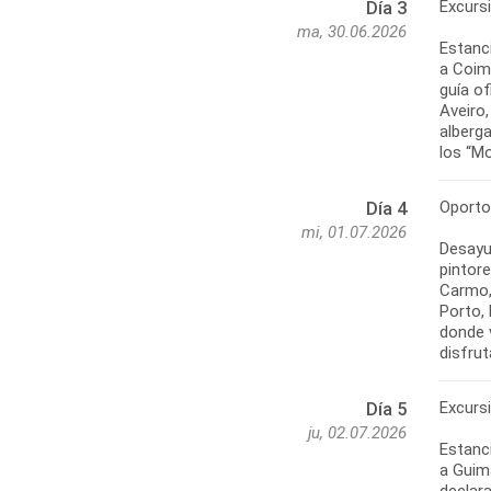
Excurs
Día 3
ma, 30.06.2026
Estanci
a Coimb
guía of
Aveiro,
alberga
los “Mo
Oporto
Día 4
mi, 01.07.2026
Desayu
pintore
Carmo,
Porto, 
donde v
disfrut
Excurs
Día 5
ju, 02.07.2026
Estanci
a Guima
declar