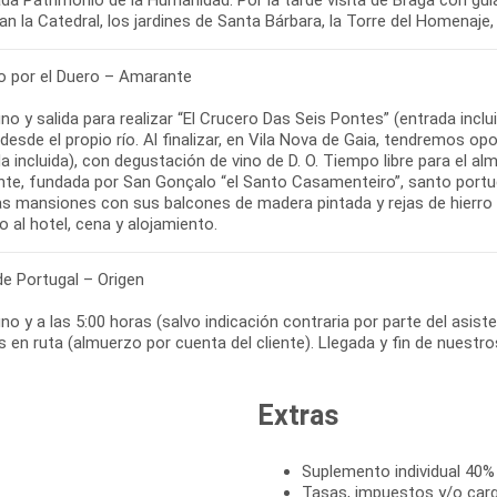
n la Catedral, los jardines de Santa Bárbara, la Torre del Homenaje, 
o por el Duero – Amarante
o y salida para realizar “El Crucero Das Seis Pontes” (entrada inc
 desde el propio río. Al finalizar, en Vila Nova de Gaia, tendremos
a incluida), con degustación de vino de D. O. Tiempo libre para el al
te, fundada por San Gonçalo “el Santo Casamenteiro”, santo portugu
as mansiones con sus balcones de madera pintada y rejas de hierro
de Portugal – Origen
o y a las 5:00 horas (salvo indicación contraria por parte del asiste
 en ruta (almuerzo por cuenta del cliente). Llegada y fin de nuestro
Extras
Suplemento individual 40%
Tasas, impuestos y/o cargo