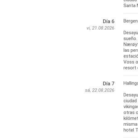
Santa M
Bergen 
Día 6
vi, 21.08.2026
Desayun
sueño. 
Nærøyf
las pe
estaci
Voss o 
resort 
Halling
Día 7
sá, 22.08.2026
Desayun
ciudad 
vikinga
otras c
kilóme
misma r
hotel 