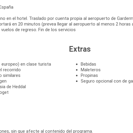
 España
o en el hotel. Traslado por cuenta propia al aeropuerto de Gardermo
rtará en 20 minutos (prevea llegar al aeropuerto al menos 2 horas a
 vuelos de regreso. Fin de los servicios
Extras
 europeo) en clase turista
Bebidas
l recorrido
Maleteros
 similares
Propinas
rgen
Seguro opcional con de ga
esia de Heddal
toget
ciones, sin que afecte al contenido del programa.