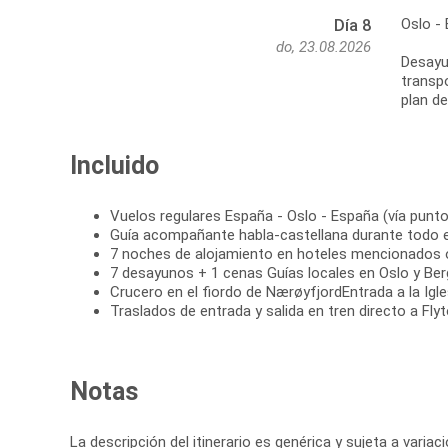
Oslo -
Día 8
do, 23.08.2026
Desayun
transpo
plan de
Incluido
Vuelos regulares España - Oslo - España (vía punto
Guía acompañante habla-castellana durante todo e
7 noches de alojamiento en hoteles mencionados o
7 desayunos + 1 cenas Guías locales en Oslo y Be
Crucero en el fiordo de NærøyfjordEntrada a la Igl
Traslados de entrada y salida en tren directo a Fly
Notas
La descripción del itinerario es genérica y sujeta a varia