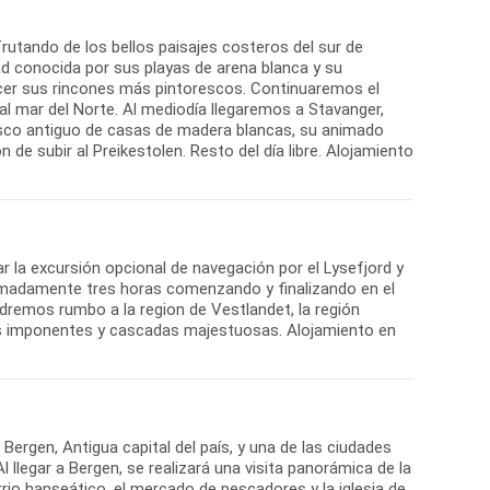
rutando de los bellos paisajes costeros del sur de
d conocida por sus playas de arena blanca y su
ocer sus rincones más pintorescos. Continuaremos el
l mar del Norte. Al mediodía llegaremos a Stavanger,
asco antiguo de casas de madera blancas, su animado
de subir al Preikestolen. Resto del día libre. Alojamiento
r la excursión opcional de navegación por el Lysefjord y
ximadamente tres horas comenzando y finalizando en el
ondremos rumbo a la region de Vestlandet, la región
as imponentes y cascadas majestuosas. Alojamiento en
Bergen, Antigua capital del país, y una de las ciudades
llegar a Bergen, se realizará una visita panorámica de la
arrio hanseático, el mercado de pescadores y la iglesia de