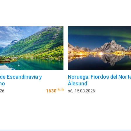
 de Escandinavia y
Noruega: Fiordos del Norte
mo
Ålesund
EUR
026
1630
sá, 15.08.2026