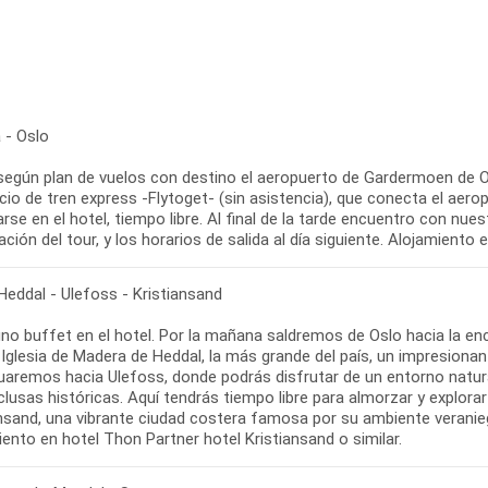
 - Oslo
según plan de vuelos con destino el aeropuerto de Gardermoen de Oslo
icio de tren express -Flytoget- (sin asistencia), que conecta el aer
arse en el hotel, tiempo libre. Al final de la tarde encuentro con n
ción del tour, y los horarios de salida al día siguiente. Alojamiento
Heddal - Ulefoss - Kristiansand
no buffet en el hotel. Por la mañana saldremos de Oslo hacia la e
 Iglesia de Madera de Heddal, la más grande del país, un impresionan
uaremos hacia Ulefoss, donde podrás disfrutar de un entorno natural
lusas históricas. Aquí tendrás tiempo libre para almorzar y explorar
ansand, una vibrante ciudad costera famosa por su ambiente veranie
ento en hotel Thon Partner hotel Kristiansand o similar.