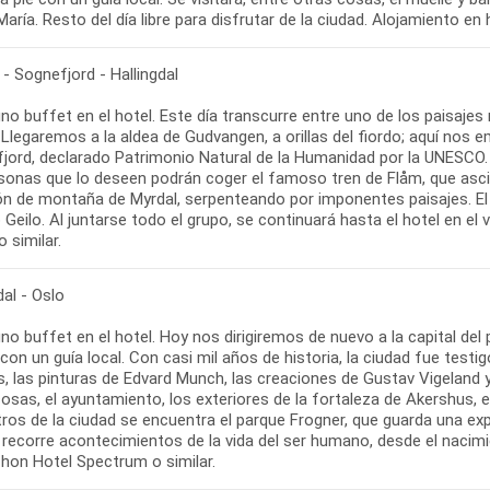
aría. Resto del día libre para disfrutar de la ciudad. Alojamiento en 
- Sognefjord - Hallingdal
o buffet en el hotel. Este día transcurre entre uno de los paisajes 
Llegaremos a la aldea de Gudvangen, a orillas del fiordo; aquí nos 
jord, declarado Patrimonio Natural de la Humanidad por la UNESCO. 
rsonas que lo deseen podrán coger el famoso tren de Flåm, que asci
ón de montaña de Myrdal, serpenteando por imponentes paisajes. El t
Geilo. Al juntarse todo el grupo, se continuará hasta el hotel en el v
o similar.
dal - Oslo
o buffet en el hotel. Hoy nos dirigiremos de nuevo a la capital del 
con un guía local. Con casi mil años de historia, la ciudad fue tes
s, las pinturas de Edvard Munch, las creaciones de Gustav Vigeland 
osas, el ayuntamiento, los exteriores de la fortaleza de Akershus, el 
tros de la ciudad se encuentra el parque Frogner, que guarda una ex
ecorre acontecimientos de la vida del ser humano, desde el nacimien
Thon Hotel Spectrum o similar.