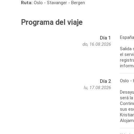
Ruta:
Oslo - Stavanger - Bergen
Programa del viaje
España
Día 1
do, 16.08.2026
Salida 
el serv
registr
informa
Oslo - 
Día 2
lu, 17.08.2026
Desayu
será la
Contin
sus esc
Kristi
Alojami