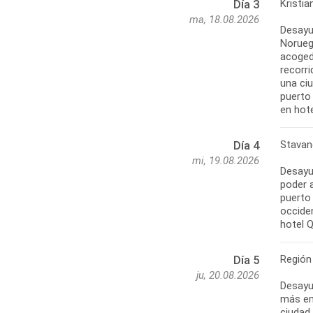
Kristi
Día 3
ma, 18.08.2026
Desayu
Norueg
acoged
recorr
una ci
puerto 
en hote
Stavan
Día 4
mi, 19.08.2026
Desayun
poder 
puerto 
occide
hotel Q
Región
Día 5
ju, 20.08.2026
Desayun
más emb
ciudad 