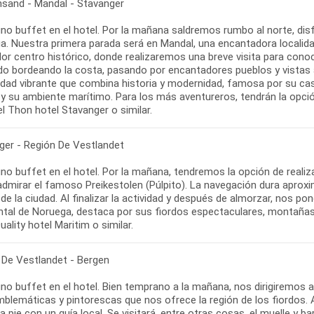
ansand - Mandal - Stavanger
no buffet en el hotel. Por la mañana saldremos rumbo al norte, disf
a. Nuestra primera parada será en Mandal, una encantadora localida
or centro histórico, donde realizaremos una breve visita para con
ido bordeando la costa, pasando por encantadores pueblos y vistas a
udad vibrante que combina historia y modernidad, famosa por su c
y su ambiente marítimo. Para los más aventureros, tendrán la opción 
l Thon hotel Stavanger o similar.
ger - Región De Vestlandet
o buffet en el hotel. Por la mañana, tendremos la opción de realiza
admirar el famoso Preikestolen (Púlpito). La navegación dura apro
de la ciudad. Al finalizar la actividad y después de almorzar, nos p
ntal de Noruega, destaca por sus fiordos espectaculares, montañ
uality hotel Maritim o similar.
 De Vestlandet - Bergen
o buffet en el hotel. Bien temprano a la mañana, nos dirigiremos a 
lemáticas y pintorescas que nos ofrece la región de los fiordos. Al 
a pie con un guía local. Se visitará, entre otras cosas, el muelle y b