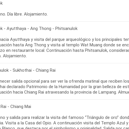
ok
k - Ayutthaya - Ang Thong - Phitsanulok
hacia Ayutthaya y visita del parque arqueológico y los principales 
uación hasta Ang Thong y visita al templo Wat Muang donde se enc
zo en restaurante local. Continuación hasta Phitsanulok, consider
ulok - Sukhothai - Chiang Rai
ecer salida opcional para ser ver la ofrenda matinal que reciben lo
hai declarado Patrimonio de la Humanidad por la gran belleza de est
 Rai - Chiang Mai
o y salida para realizar la visita del famoso “Triángulo de oro” d
dia. Visita a la Casa del Opio. A continuación visita del Templo Az
Blanco, que destaca por el simbolismo y originalidad. Salida por ca