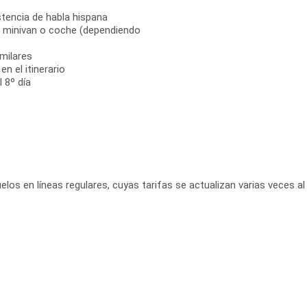
stencia de habla hispana
s, minivan o coche (dependiendo
milares
n el itinerario
 8º día
elos en líneas regulares, cuyas tarifas se actualizan varias veces al 