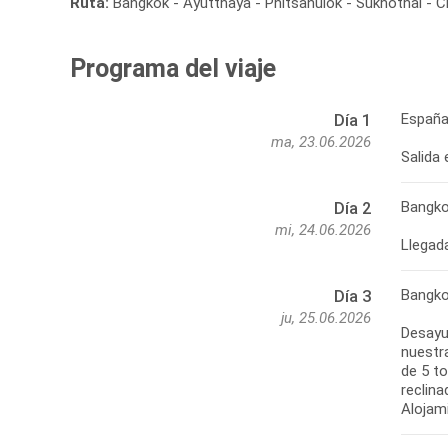
Ruta:
Bangkok - Ayutthaya - Phitsanulok - Sukhothai - C
Programa del viaje
España
Día 1
ma, 23.06.2026
Bangk
Día 2
mi, 24.06.2026
Bangk
Día 3
ju, 25.06.2026
Desayun
nuestr
de 5 t
reclina