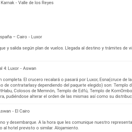
Karnak - Valle de los Reyes
España – Cairo - Luxor
e y salida según plan de vuelos. Llegada al destino y trámites de v
al 4: Luxor - Aswan
n completa. El crucero recalará o pasará por Luxor, Esna(cruce de l
so de contratarlasy dependiendo del paquete elegido) son: Templo d
tHabu, Colosos de Memnón, Templo de Edfú, Templo de KomOmbo, t
ra, pudiéndose alterar el orden de las mismas así como su distribuci
Aswan - El Cairo
no y desembarque. A la hora que les comunique nuestro representante
o al hotel previsto o similar. Alojamiento.