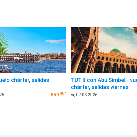
uelo chárter, salidas
TUT II con Abu Simbel - vu
chárter, salidas viernes
EUR
026
559
vi, 07.08.2026