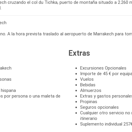
ech cruzando el col du Tichka, puerto de montaña situado a 2.260 m
.
ech
o. A la hora prevista traslado al aeropuerto de Marrakech para tom
Extras
rakech
Excursiones Opcionales
Importe de 45 € por equipa
rsonas
Vuelos
Bebidas
a hispana
Almuerzos
os por persona o una maleta de
Extras y gastos personale
Propinas
Seguros opcionales
Cualquier otro servicio no
itinerario
Suplemento individual 257