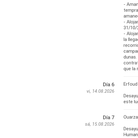
- Aman
tempra
amanec
- Aloja
31/10/
- Aloja
la lleg
recorri
campam
dunas. 
contra
Erfoud 
Día 6
vi, 14.08.2026
Desayun
este lu
Ouarza
Día 7
sá, 15.08.2026
Desayu
Humani