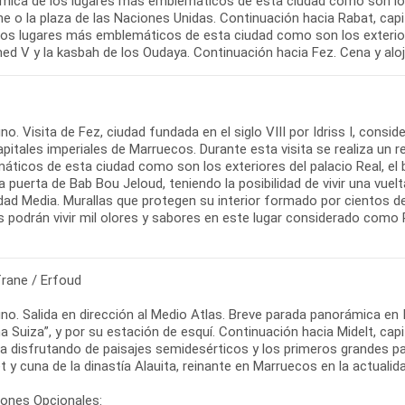
mica de los lugares más emblemáticos de esta ciudad como son los e
e o la plaza de las Naciones Unidas. Continuación hacia Rabat, capi
 los lugares más emblemáticos de esta ciudad como son los exterior
d V y la kasbah de los Oudaya. Continuación hacia Fez. Cena y aloj
o. Visita de Fez, ciudad fundada en el siglo VIII por Idriss I, consid
apitales imperiales de Marruecos. Durante esta visita se realiza un
ticos de esta ciudad como son los exteriores del palacio Real, el ba
puerta de Bab Bou Jeloud, teniendo la posibilidad de vivir una vuelt
dad Media. Murallas que protegen su interior formado por cientos d
es podrán vivir mil olores y sabores en este lugar considerado como
frane / Erfoud
no. Salida en dirección al Medio Atlas. Breve parada panorámica e
 Suiza”, y por su estación de esquí. Continuación hacia Midelt, capit
a disfrutando de paisajes semidesérticos y los primeros grandes palm
et y cuna de la dinastía Alauita, reinante en Marruecos en la actualid
iones Opcionales: