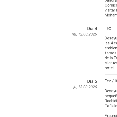
panorá
Cornich
visitar
Mohame
Fez
Día 4
mi, 12.08.2026
Desayun
las 4 c
emblemá
famosa 
de la E
client
hotel.
Fez / I
Día 5
ju, 13.08.2026
Desayu
pequeña
Rachidi
Tafilal
Excurs