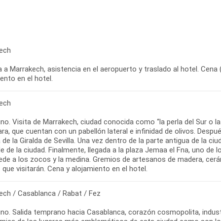
ech
 a Marrakech, asistencia en el aeropuerto y traslado al hotel. Cena (
ento en el hotel.
ech
o. Visita de Marrakech, ciudad conocida como “la perla del Sur o la
ra, que cuentan con un pabellón lateral e infinidad de olivos. Despué
de la Giralda de Sevilla. Una vez dentro de la parte antigua de la ciuda
e de la ciudad. Finalmente, llegada a la plaza Jemaa el Fna, uno d
ede a los zocos y la medina. Gremios de artesanos de madera, cerám
 que visitarán. Cena y alojamiento en el hotel.
ech / Casablanca / Rabat / Fez
no. Salida temprano hacia Casablanca, corazón cosmopolita, industr