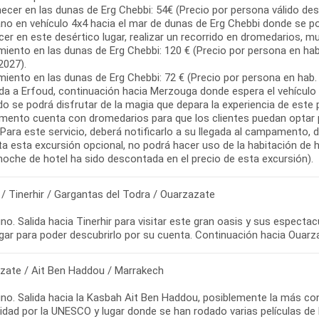
ecer en las dunas de Erg Chebbi: 54€ (Precio por persona válido des
no en vehículo 4x4 hacia el mar de dunas de Erg Chebbi donde se po
er en este desértico lugar, realizar un recorrido en dromedarios, m
miento en las dunas de Erg Chebbi: 120 € (Precio por persona en hab.
2027).
miento en las dunas de Erg Chebbi: 72 € (Precio por persona en hab.
ada a Erfoud, continuación hacia Merzouga donde espera el vehículo
do se podrá disfrutar de la magia que depara la experiencia de este
ento cuenta con dromedarios para que los clientes puedan optar po
Para este servicio, deberá notificarlo a su llegada al campamento, do
ta esta excursión opcional, no podrá hacer uso de la habitación de
/ Tinerhir / Gargantas del Todra / Ouarzazate
o. Salida hacia Tinerhir para visitar este gran oasis y sus especta
gar para poder descubrirlo por su cuenta. Continuación hacia Ouarza
zate / Ait Ben Haddou / Marrakech
no. Salida hacia la Kasbah Ait Ben Haddou, posiblemente la más co
dad por la UNESCO y lugar donde se han rodado varias películas de