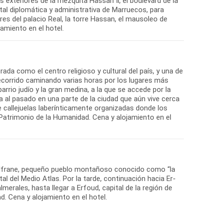
xteriores de la mezquita Hassan Il, el boulevard de la
tal diplomática y administrativa de Marruecos, para
es del palacio Real, la torre Hassan, el mausoleo de
amiento en el hotel.
erada como el centro religioso y cultural del país, y una de
 recorrido caminando varias horas por los lugares más
rrio judío y la gran medina, a la que se accede por la
a al pasado en una parte de la ciudad que aún vive cerca
e callejuelas laberínticamente organizadas donde los
 Patrimonio de la Humanidad. Cena y alojamiento en el
n Ifrane, pequeño pueblo montañoso conocido como “la
al del Medio Atlas. Por la tarde, continuación hacia Er-
erales, hasta llegar a Erfoud, capital de la región de
ad. Cena y alojamiento en el hotel.