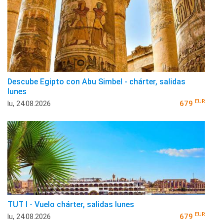
Descube Egipto con Abu Simbel - chárter, salidas
lunes
EUR
lu, 24.08.2026
679
TUT I - Vuelo chárter, salidas lunes
EUR
lu, 24.08.2026
679