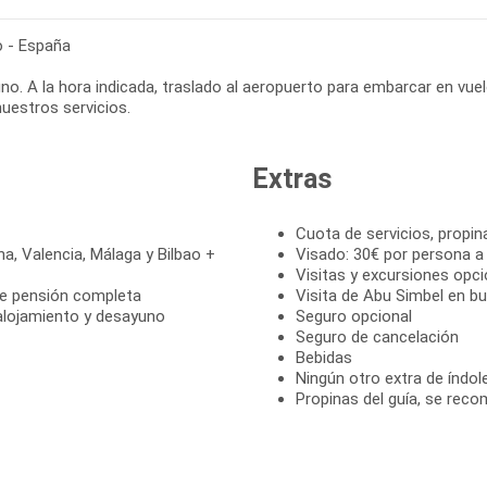
o - España
o. A la hora indicada, traslado al aeropuerto para embarcar en vuel
nuestros servicios.
Extras
Cuota de servicios, propin
na, Valencia, Málaga y Bilbao +
Visado: 30€ por persona a
Visitas y excursiones opci
de pensión completa
Visita de Abu Simbel en b
alojamiento y desayuno
Seguro opcional
Seguro de cancelación
Bebidas
Ningún otro extra de índol
Propinas del guía, se reco