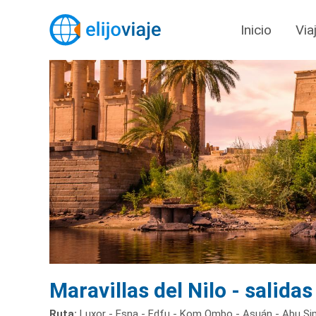
Inicio
Via
Maravillas del Nilo - salida
Ruta:
Luxor - Esna - Edfu - Kom Ombo - Asuán - Abu Sim