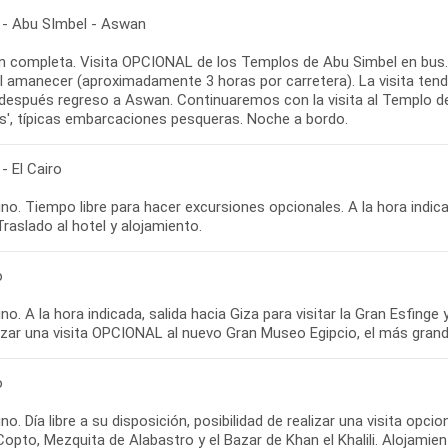
- Abu SImbel - Aswan
n completa. Visita OPCIONAL de los Templos de Abu Simbel en bus. 
 al amanecer (aproximadamente 3 horas por carretera). La visita ten
después regreso a Aswan. Continuaremos con la visita al Templo de P
as', típicas embarcaciones pesqueras. Noche a bordo.
- El Cairo
o. Tiempo libre para hacer excursiones opcionales. A la hora indic
Traslado al hotel y alojamiento.
o
o. A la hora indicada, salida hacia Giza para visitar la Gran Esfinge
izar una visita OPCIONAL al nuevo Gran Museo Egipcio, el más grand
o
o. Día libre a su disposición, posibilidad de realizar una visita opcio
Copto, Mezquita de Alabastro y el Bazar de Khan el Khalili. Alojamien