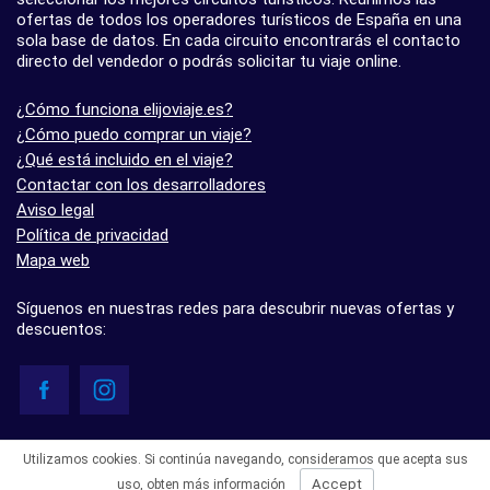
ofertas de todos los operadores turísticos de España en una
sola base de datos. En cada circuito encontrarás el contacto
directo del vendedor o podrás solicitar tu viaje online.
¿Cómo funciona elijoviaje.es?
¿Cómo puedo comprar un viaje?
¿Qué está incluido en el viaje?
Contactar con los desarrolladores
Aviso legal
Política de privacidad
Mapa web
Síguenos en nuestras redes para descubrir nuevas ofertas y
descuentos:
© elijoviaje.es – Plataforma de búsqueda de viajes organizados, 2026
Utilizamos cookies. Si continúa navegando, consideramos que acepta sus
- 5.0 basado en 7 opiniones
Accept
uso,
obten más información