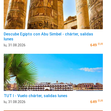
Descube Egipto con Abu Simbel - chárter, salidas
lunes
EUR
lu, 31.08.2026
649
TUT I - Vuelo chárter, salidas lunes
EUR
lu, 31.08.2026
649