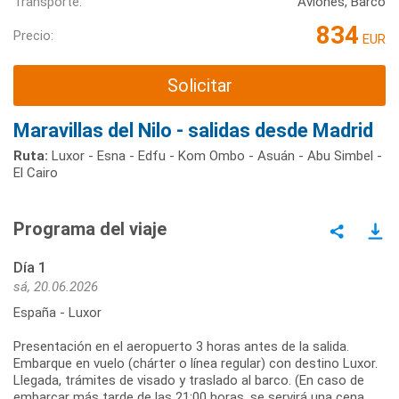
Transporte:
Aviones, Barco
834
Precio:
EUR
Solicitar
Maravillas del Nilo - salidas desde Madrid
Ruta:
Luxor - Esna - Edfu - Kom Ombo - Asuán - Abu Simbel -
El Cairo
Programa del viaje
Día 1
sá, 20.06.2026
España - Luxor
Presentación en el aeropuerto 3 horas antes de la salida.
Embarque en vuelo (chárter o línea regular) con destino Luxor.
Llegada, trámites de visado y traslado al barco. (En caso de
embarcar más tarde de las 21:00 horas, se servirá una cena