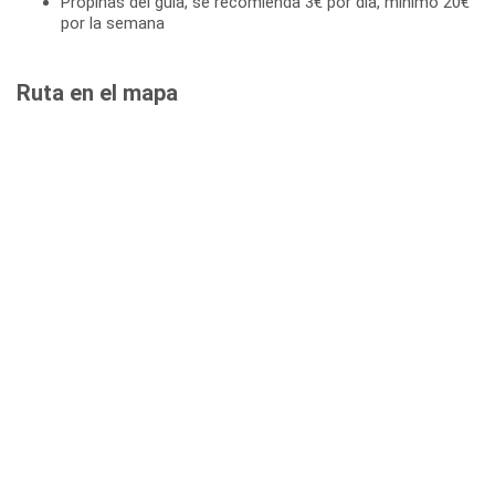
Propinas del guía, se recomienda 3€ por día, mínimo 20€
por la semana
Ruta en el mapa