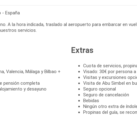
o - España
o. A la hora indicada, traslado al aeropuerto para embarcar en vuel
nuestros servicios.
Extras
Cuota de servicios, propin
na, Valencia, Málaga y Bilbao +
Visado: 30€ por persona a
Visitas y excursiones opci
de pensión completa
Visita de Abu Simbel en b
alojamiento y desayuno
Seguro opcional
Seguro de cancelación
Bebidas
Ningún otro extra de índol
Propinas del guía, se reco