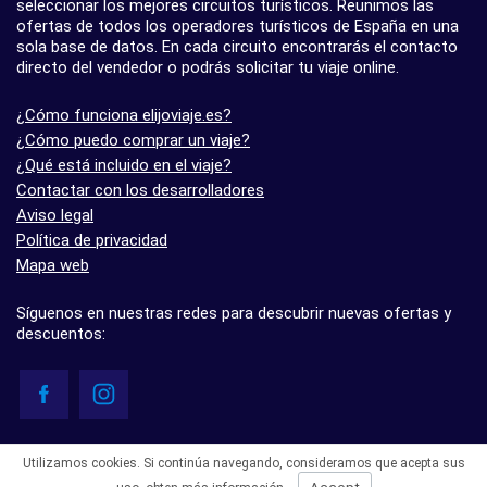
seleccionar los mejores circuitos turísticos. Reunimos las
ofertas de todos los operadores turísticos de España en una
sola base de datos. En cada circuito encontrarás el contacto
directo del vendedor o podrás solicitar tu viaje online.
¿Cómo funciona elijoviaje.es?
¿Cómo puedo comprar un viaje?
¿Qué está incluido en el viaje?
Contactar con los desarrolladores
Aviso legal
Política de privacidad
Mapa web
Síguenos en nuestras redes para descubrir nuevas ofertas y
descuentos:
© elijoviaje.es – Plataforma de búsqueda de viajes organizados, 2026
Utilizamos cookies. Si continúa navegando, consideramos que acepta sus
- 5.0 basado en 7 opiniones