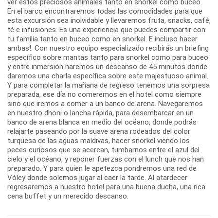
ver estos preciosos animales tanto en snorkel como buceo.
En el barco encontraremos todas las comodidades para que
esta excursión sea inolvidable y llevaremos fruta, snacks, café,
té e infusiones. Es una experiencia que puedes compartir con
tu familia tanto en buceo como en snorkel. E incluso hacer
ambas!. Con nuestro equipo especializado recibirás un briefing
específico sobre mantas tanto para snorkel como para buceo
y entre inmersión haremos un descanso de 45 minutos donde
daremos una charla específica sobre este majestuoso animal.
Y para completar la mañana de regreso tenemos una sorpresa
preparada, ese día no comeremos en el hotel como siempre
sino que iremos a comer a un banco de arena. Navegaremos
en nuestro dhoni o lancha rápida, para desembarcar en un
banco de arena blanca en medio del océano, donde podrás
relajarte paseando por la suave arena rodeados del color
turquesa de las aguas maldivas, hacer snorkel viendo los
peces curiosos que se acercan, tumbarnos entre el azul del
cielo y el océano, y reponer fuerzas con el lunch que nos han
preparado. Y para quien le apetezca pondremos una red de
Vóley donde solemos jugar al caer la tarde. Al atardecer
regresaremos a nuestro hotel para una buena ducha, una rica
cena buffet y un merecido descanso.