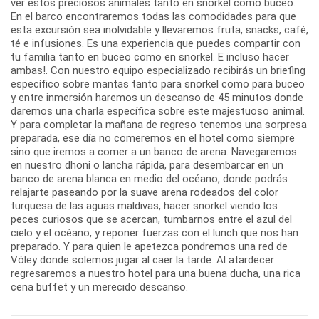
ver estos preciosos animales tanto en snorkel como buceo.
En el barco encontraremos todas las comodidades para que
esta excursión sea inolvidable y llevaremos fruta, snacks, café,
té e infusiones. Es una experiencia que puedes compartir con
tu familia tanto en buceo como en snorkel. E incluso hacer
ambas!. Con nuestro equipo especializado recibirás un briefing
específico sobre mantas tanto para snorkel como para buceo
y entre inmersión haremos un descanso de 45 minutos donde
daremos una charla específica sobre este majestuoso animal.
Y para completar la mañana de regreso tenemos una sorpresa
preparada, ese día no comeremos en el hotel como siempre
sino que iremos a comer a un banco de arena. Navegaremos
en nuestro dhoni o lancha rápida, para desembarcar en un
banco de arena blanca en medio del océano, donde podrás
relajarte paseando por la suave arena rodeados del color
turquesa de las aguas maldivas, hacer snorkel viendo los
peces curiosos que se acercan, tumbarnos entre el azul del
cielo y el océano, y reponer fuerzas con el lunch que nos han
preparado. Y para quien le apetezca pondremos una red de
Vóley donde solemos jugar al caer la tarde. Al atardecer
regresaremos a nuestro hotel para una buena ducha, una rica
cena buffet y un merecido descanso.