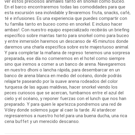
ver estos preciosos animales tanto en snorkel como buceo.
En el barco encontraremos todas las comodidades para que
esta excursión sea inolvidable y llevaremos fruta, snacks, café,
té e infusiones. Es una experiencia que puedes compartir con
tu familia tanto en buceo como en snorkel. E incluso hacer
ambas!. Con nuestro equipo especializado recibirás un briefing
específico sobre mantas tanto para snorkel como para buceo
y entre inmersión haremos un descanso de 45 minutos donde
daremos una charla específica sobre este majestuoso animal.
Y para completar la mañana de regreso tenemos una sorpresa
preparada, ese día no comeremos en el hotel como siempre
sino que iremos a comer a un banco de arena. Navegaremos
en nuestro dhoni o lancha rápida, para desembarcar en un
banco de arena blanca en medio del océano, donde podrás
relajarte paseando por la suave arena rodeados del color
turquesa de las aguas maldivas, hacer snorkel viendo los
peces curiosos que se acercan, tumbarnos entre el azul del
cielo y el océano, y reponer fuerzas con el lunch que nos han
preparado. Y para quien le apetezca pondremos una red de
Vóley donde solemos jugar al caer la tarde. Al atardecer
regresaremos a nuestro hotel para una buena ducha, una rica
cena buffet y un merecido descanso.