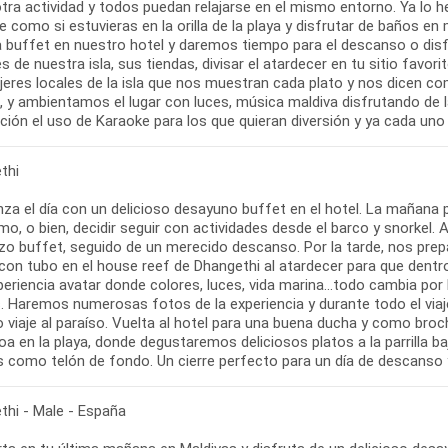
otra actividad y todos puedan relajarse en el mismo entorno. Ya lo 
te como si estuvieras en la orilla de la playa y disfrutar de baños e
buffet en nuestro hotel y daremos tiempo para el descanso o disfrut
s de nuestra isla, sus tiendas, divisar el atardecer en tu sitio favo
jeres locales de la isla que nos muestran cada plato y nos dicen c
, y ambientamos el lugar con luces, música maldiva disfrutando de la
ición el uso de Karaoke para los que quieran diversión y ya cada u
thi
za el día con un delicioso desayuno buffet en el hotel. La mañana 
tmo, o bien, decidir seguir con actividades desde el barco y snorkel.
zo buffet, seguido de un merecido descanso. Por la tarde, nos pre
con tubo en el house reef de Dhangethi al atardecer para que dentr
eriencia avatar donde colores, luces, vida marina...todo cambia por 
s. Haremos numerosas fotos de la experiencia y durante todo el viaj
 viaje al paraíso. Vuelta al hotel para una buena ducha y como bro
a en la playa, donde degustaremos deliciosos platos a la parrilla bajo
s como telón de fondo. Un cierre perfecto para un día de descanso y
thi - Male - España