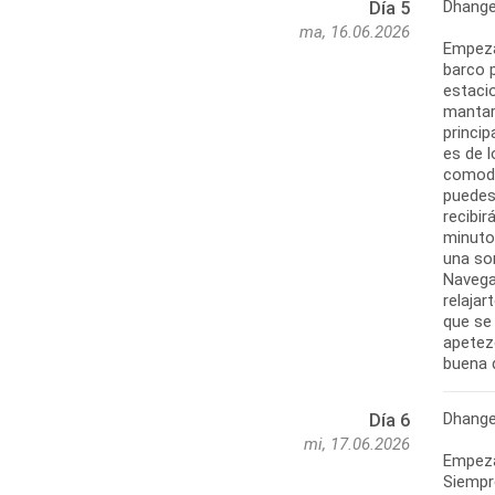
Dhange
Día 5
ma, 16.06.2026
Empeza
barco 
estaci
mantar
princip
es de 
comodid
puedes
recibi
minuto
una so
Navega
relaja
que se 
apetez
buena 
Dhange
Día 6
mi, 17.06.2026
Empeza
Siempr