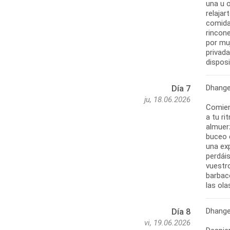
una u 
relajar
comida 
rincone
por mu
privada
dispos
Dhange
Día 7
ju, 18.06.2026
Comien
a tu ri
almuer
buceo 
una exp
perdái
vuestro
barbaco
las ola
Dhange
Día 8
vi, 19.06.2026