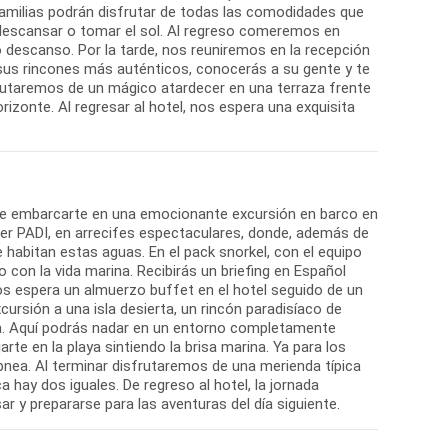
amilias podrán disfrutar de todas las comodidades que
 descansar o tomar el sol. Al regreso comeremos en
o descanso. Por la tarde, nos reuniremos en la recepción
 sus rincones más auténticos, conocerás a su gente y te
sfrutaremos de un mágico atardecer en una terraza frente
rizonte. Al regresar al hotel, nos espera una exquisita
 de embarcarte en una emocionante excursión en barco en
r PADI, en arrecifes espectaculares, donde, además de
e habitan estas aguas. En el pack snorkel, con el equipo
o con la vida marina. Recibirás un briefing en Español
nos espera un almuerzo buffet en el hotel seguido de un
ursión a una isla desierta, un rincón paradisíaco de
ta. Aquí podrás nadar en un entorno completamente
rte en la playa sintiendo la brisa marina. Ya para los
pnea. Al terminar disfrutaremos de una merienda típica
hay dos iguales. De regreso al hotel, la jornada
r y prepararse para las aventuras del día siguiente.