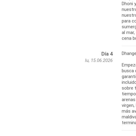
Dhoni 
nuestr
nuestro
para c
sumergi
al mar,
cena bu
Dhange
Día 4
lu, 15.06.2026
Empeza
busca 
garanti
incluid
sobre t
tiempo 
arenas
virgen,
más av
maldiv
termina