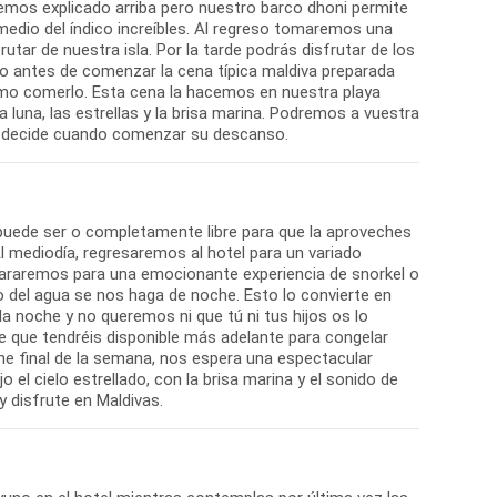
hemos explicado arriba pero nuestro barco dhoni permite
n medio del índico increíbles. Al regreso tomaremos una
ar de nuestra isla. Por la tarde podrás disfrutar de los
rito antes de comenzar la cena típica maldiva preparada
omo comerlo. Esta cena la hacemos en nuestra playa
 luna, las estrellas y la brisa marina. Podremos a vuestra
no decide cuando comenzar su descanso.
puede ser o completamente libre para que la aproveches
 Al mediodía, regresaremos al hotel para un variado
pararemos para una emocionante experiencia de snorkel o
o del agua se nos haga de noche. Esto lo convierte en
la noche y no queremos ni que tú ni tus hijos os lo
e que tendréis disponible más adelante para congelar
che final de la semana, nos espera una espectacular
 el cielo estrellado, con la brisa marina y el sonido de
 disfrute en Maldivas.