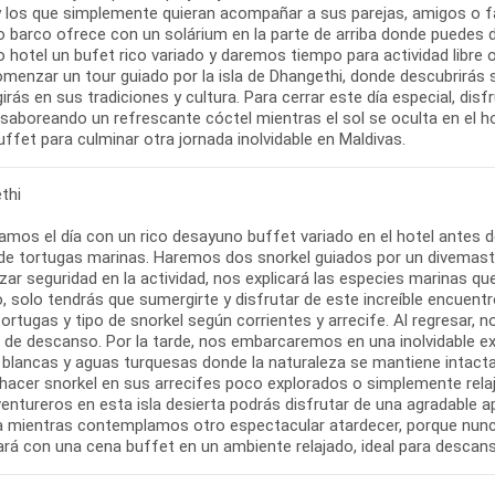
y los que simplemente quieran acompañar a sus parejas, amigos o f
o barco ofrece con un solárium en la parte de arriba donde puedes
 hotel un bufet rico variado y daremos tiempo para actividad libre 
omenzar un tour guiado por la isla de Dhangethi, donde descubrirás
rás en sus tradiciones y cultura. Para cerrar este día especial, di
 saboreando un refrescante cóctel mientras el sol se oculta en el ho
ffet para culminar otra jornada inolvidable en Maldivas.
thi
mos el día con un rico desayuno buffet variado en el hotel antes
de tortugas marinas. Haremos dos snorkel guiados por un divemaste
zar seguridad en la actividad, nos explicará las especies marinas qu
o, solo tendrás que sumergirte y disfrutar de este increíble encuentr
ortugas y tipo de snorkel según corrientes y arrecife. Al regresar, 
de descanso. Por la tarde, nos embarcaremos en una inolvidable exc
 blancas y aguas turquesas donde la naturaleza se mantiene intac
 hacer snorkel en sus arrecifes poco explorados o simplemente relaja
entureros en esta isla desierta podrás disfrutar de una agradable a
a mientras contemplamos otro espectacular atardecer, porque nunca 
rá con una cena buffet en un ambiente relajado, ideal para descansa