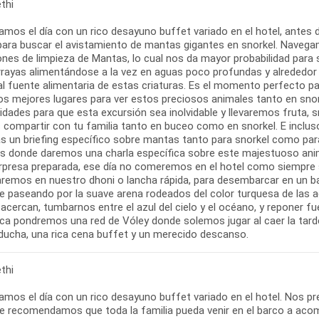
thi
mos el día con un rico desayuno buffet variado en el hotel, antes
para buscar el avistamiento de mantas gigantes en snorkel. Naveg
ones de limpieza de Mantas, lo cual nos da mayor probabilidad para
rayas alimentándose a la vez en aguas poco profundas y alrededor de
al fuente alimentaria de estas criaturas. Es el momento perfecto pa
los mejores lugares para ver estos preciosos animales tanto en sn
ades para que esta excursión sea inolvidable y llevaremos fruta, sn
 compartir con tu familia tanto en buceo como en snorkel. E inclu
rás un briefing específico sobre mantas tanto para snorkel como p
s donde daremos una charla específica sobre este majestuoso ani
rpresa preparada, ese día no comeremos en el hotel como siempre 
remos en nuestro dhoni o lancha rápida, para desembarcar en un b
rte paseando por la suave arena rodeados del color turquesa de las 
acercan, tumbarnos entre el azul del cielo y el océano, y reponer fu
ca pondremos una red de Vóley donde solemos jugar al caer la tard
ducha, una rica cena buffet y un merecido descanso.
thi
mos el día con un rico desayuno buffet variado en el hotel. Nos 
e recomendamos que toda la familia pueda venir en el barco a acomp