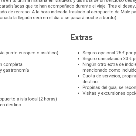
rta en tu última mañana en Maldivas y disfruta de un delicioso desa
 paradisíacas que te han acompañado durante el viaje. Tras el desa
lado de regreso. A la hora indicada traslado al aeropuerto de Male p
onada la llegada será en el día o se pasará noche a bordo).
Extras
vía punto europeo o asiático)
Seguro opcional 25 € por 
Seguro cancelación 30 € p
ón completa
Ningún otro extra de índole
ón y gastronomía
mencionado como incluido
Cuota de servicios, propin
destino
Propinas del guía, se reco
Visitas y excursiones opci
puerto a isla local (2 horas)
 en destino