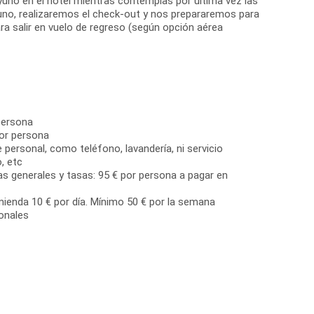
yuno en el hotel mientras contemplas por última vez las
yuno, realizaremos el check-out y nos prepararemos para
ara salir en vuelo de regreso (según opción aérea
persona
or persona
 personal, como teléfono, lavandería, ni servicio
, etc
as generales y tasas: 95 € por persona a pagar en
mienda 10 € por día. Mínimo 50 € por la semana
onales