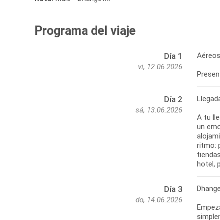
Programa del viaje
Aéreos
Día 1
vi, 12.06.2026
Present
Llegad
Día 2
sá, 13.06.2026
A tu ll
un emo
alojami
ritmo: 
tiendas
hotel, 
Dhange
Día 3
do, 14.06.2026
Empeza
simplem