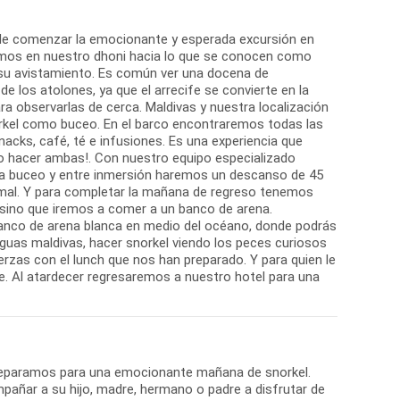
 de comenzar la emocionante y esperada excursión en
amos en nuestro dhoni hacia lo que se conocen como
 su avistamiento. Es común ver una docena de
 los atolones, ya que el arrecife se convierte en la
ra observarlas de cerca. Maldivas y nuestra localización
orkel como buceo. En el barco encontraremos todas las
acks, café, té e infusiones. Es una experiencia que
so hacer ambas!. Con nuestro equipo especializado
ara buceo y entre inmersión haremos un descanso de 45
mal. Y para completar la mañana de regreso tenemos
sino que iremos a comer a un banco de arena.
anco de arena blanca en medio del océano, donde podrás
aguas maldivas, hacer snorkel viendo los peces curiosos
erzas con el lunch que nos han preparado. Y para quien le
e. Al atardecer regresaremos a nuestro hotel para una
preparamos para una emocionante mañana de snorkel.
añar a su hijo, madre, hermano o padre a disfrutar de