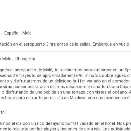
 - España - Male
ación en el aeropuerto 3 hrs antes de la salida. Embarque en vuelo 
a Male - Dhangethi
egada al aeropuerto de Malé, te recibiremos para embarcar en un Spe
cionante trayecto de aproximadamente 90 minutos sobre aguas crista
ento y disfrutaremos de un delicioso buffet variado en el comedor de
podrás pasear por la orilla del mar, descansar en una tumbona bajo e
 o disfrutando de una bebida en una terraza con vistas al océano. A
perfecta para cerrar tu primer día en Maldivas con una experiencia úni
thi
mos el día con un rico desayuno buffet variado en el hotel. Nos 
ente relajarte por las playas y rincones de esta isla. Las actividad