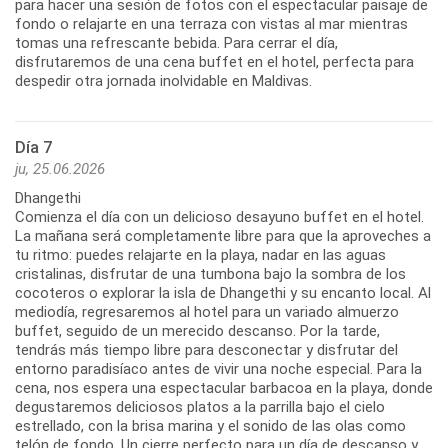
para hacer una sesión de fotos con el espectacular paisaje de
fondo o relajarte en una terraza con vistas al mar mientras
tomas una refrescante bebida. Para cerrar el día,
disfrutaremos de una cena buffet en el hotel, perfecta para
despedir otra jornada inolvidable en Maldivas.
Día 7
ju, 25.06.2026
Dhangethi
Comienza el día con un delicioso desayuno buffet en el hotel.
La mañana será completamente libre para que la aproveches a
tu ritmo: puedes relajarte en la playa, nadar en las aguas
cristalinas, disfrutar de una tumbona bajo la sombra de los
cocoteros o explorar la isla de Dhangethi y su encanto local. Al
mediodía, regresaremos al hotel para un variado almuerzo
buffet, seguido de un merecido descanso. Por la tarde,
tendrás más tiempo libre para desconectar y disfrutar del
entorno paradisíaco antes de vivir una noche especial. Para la
cena, nos espera una espectacular barbacoa en la playa, donde
degustaremos deliciosos platos a la parrilla bajo el cielo
estrellado, con la brisa marina y el sonido de las olas como
telón de fondo. Un cierre perfecto para un día de descanso y