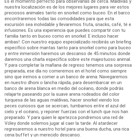
Es el momento perfecto para observarlas de cerca. Maldivas y
nuestra localización es de los mejores lugares para ver estos
preciosos animales tanto en snorkel como buceo. En el barco
encontraremos todas las comodidades para que esta
excursión sea inolvidable y llevaremos fruta, snacks, café, té e
infusiones. Es una experiencia que puedes compartir con tu
familia tanto en buceo como en snorkel. E incluso hacer
ambas!. Con nuestro equipo especializado recibirás un briefing
específico sobre mantas tanto para snorkel como para buceo
y entre inmersión haremos un descanso de 45 minutos donde
daremos una charla específica sobre este majestuoso animal.
Y para completar la mañana de regreso tenemos una sorpresa
preparada, ese día no comeremos en el hotel como siempre
sino que iremos a comer a un banco de arena. Navegaremos
en nuestro dhoni o lancha rápida, para desembarcar en un
banco de arena blanca en medio del océano, donde podrás
relajarte paseando por la suave arena rodeados del color
turquesa de las aguas maldivas, hacer snorkel viendo los
peces curiosos que se acercan, tumbarnos entre el azul del
cielo y el océano, y reponer fuerzas con el lunch que nos han
preparado. Y para quien le apetezca pondremos una red de
Vóley donde solemos jugar al caer la tarde. Al atardecer
regresaremos a nuestro hotel para una buena ducha, una rica
cena buffet y un merecido descanso.