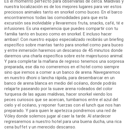
Es el momento perfecto para observarlas de cerca. Maldivas y
nuestra localización es de los mejores lugares para ver estos
preciosos animales tanto en snorkel como buceo. En el barco
encontraremos todas las comodidades para que esta
excursión sea inolvidable y llevaremos fruta, snacks, café, té e
infusiones. Es una experiencia que puedes compartir con tu
familia tanto en buceo como en snorkel. E incluso hacer
ambas!. Con nuestro equipo especializado recibirás un briefing
específico sobre mantas tanto para snorkel como para buceo
y entre inmersión haremos un descanso de 45 minutos donde
daremos una charla específica sobre este majestuoso animal.
Y para completar la mañana de regreso tenemos una sorpresa
preparada, ese día no comeremos en el hotel como siempre
sino que iremos a comer a un banco de arena. Navegaremos
en nuestro dhoni o lancha rápida, para desembarcar en un
banco de arena blanca en medio del océano, donde podrás
relajarte paseando por la suave arena rodeados del color
turquesa de las aguas maldivas, hacer snorkel viendo los
peces curiosos que se acercan, tumbarnos entre el azul del
cielo y el océano, y reponer fuerzas con el lunch que nos han
preparado. Y para quien le apetezca pondremos una red de
Vóley donde solemos jugar al caer la tarde. Al atardecer
regresaremos a nuestro hotel para una buena ducha, una rica
cena buffet y un merecido descanso.