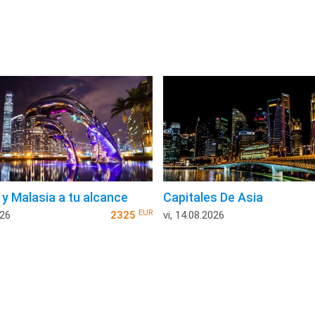
 y Malasia a tu alcance
Capitales De Asia
EUR
026
2325
vi, 14.08.2026