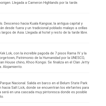
borigen. Llegada a Cameron Highlands por la tarde.
. Descenso hacia Kuala Kangsar, la antigua capital y
ltán desde fuera y un tradicional poblado malayo a orillas
rgos de Asia. Llegada al hotel y resto de la tarde libre.
ek Lok, con la increíble pagoda de 7 pisos Rama IV y la
eorgetown, Patrimonio de la Humanidad por la UNESCO,
lan House chino, Khoo Kongsi. Se finaliza en el Clan Jetty
. Alojamiento.
 Parque Nacional. Salida en barco en el Belum State Park
n hacia Salt Lick, donde se encuentran los elefantes para
ada será en una cascada muy pintoresca donde es posible
to.