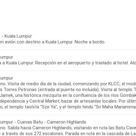
 - Kuala Lumpur
 en avión con destino a Kuala Lumpur. Noche a bordo.
Lumpur
 a Kuala Lumpur. Recepción en el aeropuerto y traslado al hotel. Al
Lumpur
no. Visita de medio día de la ciudad, comenzando por KLCC, el mode
s Torres Petronas (entrada al puente no incluida). Visita al templo
 Jamek, una histórica mezquita en la confluencia de los ríos Gomba
ndependencia y Central Market, bazar de artesanías locales. Por últi
ro, el templo taoísta “Sze Ya”, y el templo hindú “Sri Maha Mariamman
Lumpur - Cuevas Batu - Cameron Highlands
no. Salida hacia Cameron Highlands, visitando en ruta las Batu Cav
 a través de sus 272 escalones. Parada en ruta en la cascada de La