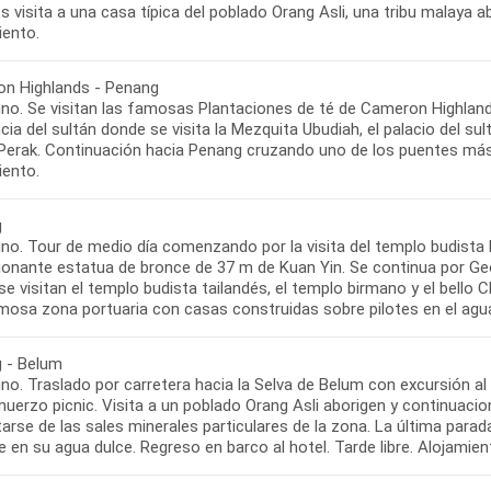
 visita a una casa típica del poblado Orang Asli, una tribu malaya a
iento.
n Highlands - Penang
no. Se visitan las famosas Plantaciones de té de Cameron Highlands
cia del sultán donde se visita la Mezquita Ubudiah, el palacio del su
 Perak. Continuación hacia Penang cruzando uno de los puentes más la
iento.
g
no. Tour de medio día comenzando por la visita del templo budista K
ionante estatua de bronce de 37 m de Kuan Yin. Se continua por G
e visitan el templo budista tailandés, el templo birmano y el bello C
mosa zona portuaria con casas construidas sobre pilotes en el agua
 - Belum
o. Traslado por carretera hacia la Selva de Belum con excursión al
uerzo picnic. Visita a un poblado Orang Asli aborigen y continuacio
tarse de las sales minerales particulares de la zona. La última par
 en su agua dulce. Regreso en barco al hotel. Tarde libre. Alojamien