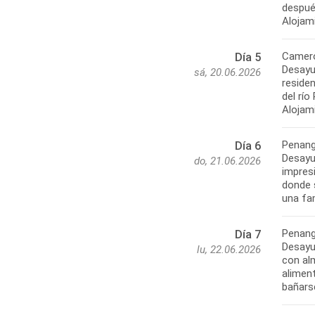
después
Alojam
Camero
Día 5
Desayu
sá, 20.06.2026
residen
del río
Alojam
Penan
Día 6
Desayu
do, 21.06.2026
impres
donde s
una fa
Penang
Día 7
Desayun
lu, 22.06.2026
con alm
alimen
bañarse