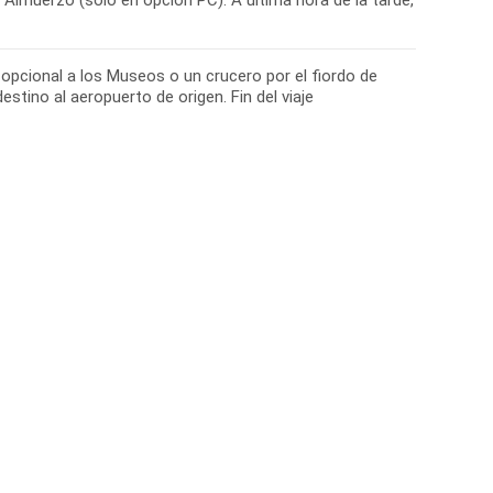
Almuerzo (sólo en opción PC). A última hora de la tarde,
ta opcional a los Museos o un crucero por el fiordo de
estino al aeropuerto de origen. Fin del viaje