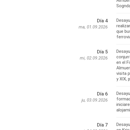
Almuerz
Sogndal
Desayu
Día 4
realiza
ma, 01.09.2026
que bu
ferrovi
Desayu
Día 5
conjun
mi, 02.09.2026
en el 
Almuerz
visita
y XIX,
Desayu
Día 6
formac
ju, 03.09.2026
inicia
alojam
Desayu
Día 7