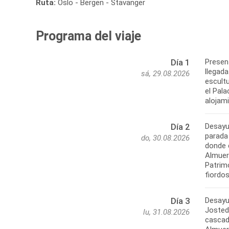
Ruta:
Oslo - Bergen - Stavanger
Programa del viaje
Present
Día 1
llegada
sá, 29.08.2026
escult
el Pala
alojam
Desayu
Día 2
parada 
do, 30.08.2026
donde 
Almuerz
Patrim
fiordos
Desayu
Día 3
Josted
lu, 31.08.2026
cascada