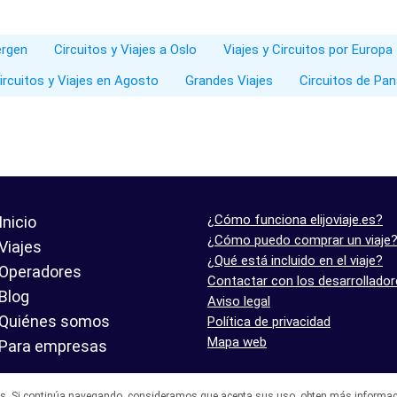
ergen
Circuitos y Viajes a Oslo
Viajes y Circuitos por Europa
ircuitos y Viajes en Agosto
Grandes Viajes
Circuitos de Pan
¿Cómo funciona elijoviaje.es?
Inicio
¿Cómo puedo comprar un viaje
Viajes
¿Qué está incluido en el viaje?
Operadores
Contactar con los desarrollado
Blog
Aviso legal
Quiénes somos
Política de privacidad
Mapa web
Para empresas
es. Si continúa navegando, consideramos que acepta sus uso,
obten más informac