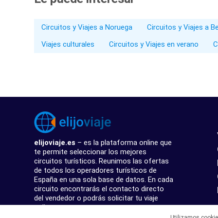
Circuitos y Viajes a Noruega
Circuitos y Viajes a B
Viajes culturales
Circuitos y Viajes en verano
C
elijoviaje.es
– es la plataforma online que
te permite seleccionar los mejores
circuitos turísticos. Reunimos las ofertas
de todos los operadores turísticos de
España en una sola base de datos. En cada
circuito encontrarás el contacto directo
del vendedor o podrás solicitar tu viaje
online.
Utilizamos cooki