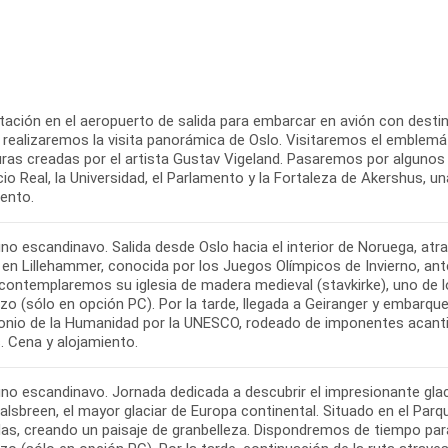
ación en el aeropuerto de salida para embarcar en avión con destino
 realizaremos la visita panorámica de Oslo. Visitaremos el emblemát
uras creadas por el artista Gustav Vigeland. Pasaremos por algunos 
cio Real, la Universidad, el Parlamento y la Fortaleza de Akershus, u
iento.
no escandinavo. Salida desde Oslo hacia el interior de Noruega, at
en Lillehammer, conocida por los Juegos Olímpicos de Invierno, ante
contemplaremos su iglesia de madera medieval (stavkirke), uno de l
o (sólo en opción PC). Por la tarde, llegada a Geiranger y embarque
onio de la Humanidad por la UNESCO, rodeado de imponentes acantil
. Cena y alojamiento.
no escandinavo. Jornada dedicada a descubrir el impresionante glaci
alsbreen, el mayor glaciar de Europa continental. Situado en el Par
s, creando un paisaje de granbelleza. Dispondremos de tiempo para a