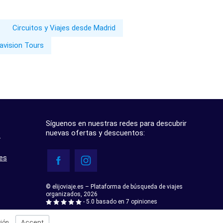
Circuitos y Viajes desde Madrid
avision Tours
Síguenos en nuestras redes para descubrir
nuevas ofertas y descuentos:
?
res
© elijoviaje.es – Plataforma de búsqueda de viajes
organizados, 2026
- 5.0 basado en 7 opiniones
Accept
ión