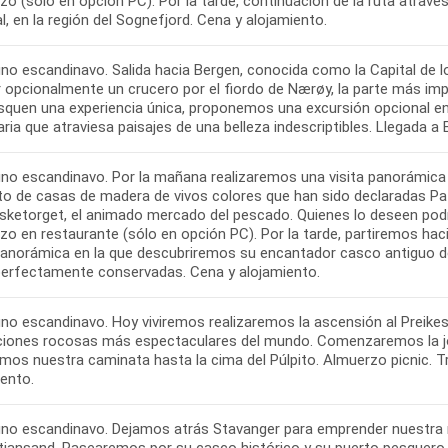
o (sólo en opción PC). Por la tarde, continuación de la ruta atrave
, en la región del Sognefjord. Cena y alojamiento.
no escandinavo. Salida hacia Bergen, conocida como la Capital de lo
r opcionalmente un crucero por el fiordo de Nærøy, la parte más im
squen una experiencia única, proponemos una excursión opcional en 
aria que atraviesa paisajes de una belleza indescriptibles. Llegada a
no escandinavo. Por la mañana realizaremos una visita panorámica 
to de casas de madera de vivos colores que han sido declaradas Pat
Fisketorget, el animado mercado del pescado. Quienes lo deseen pod
o en restaurante (sólo en opción PC). Por la tarde, partiremos haci
 panorámica en la que descubriremos su encantador casco antiguo de
 perfectamente conservadas. Cena y alojamiento.
no escandinavo. Hoy viviremos realizaremos la ascensión al Preikes
iones rocosas más espectaculares del mundo. Comenzaremos la jor
remos nuestra caminata hasta la cima del Púlpito. Almuerzo picnic. 
iento.
no escandinavo. Dejamos atrás Stavanger para emprender nuestra r