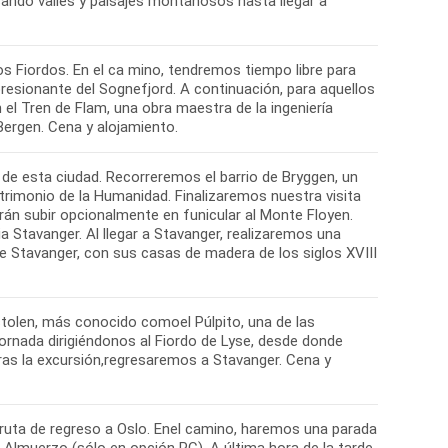
sando valles y paisajes montañosos hasta llegar a
s Fiordos. En el ca mino, tendremos tiempo libre para
presionante del Sognefjord. A continuación, para aquellos
el Tren de Flam, una obra maestra de la ingeniería
 Bergen. Cena y alojamiento.
de esta ciudad. Recorreremos el barrio de Bryggen, un
rimonio de la Humanidad. Finalizaremos nuestra visita
rán subir opcionalmente en funicular al Monte Floyen.
a Stavanger. Al llegar a Stavanger, realizaremos una
 Stavanger, con sus casas de madera de los siglos XVIII
tolen, más conocido comoel Púlpito, una de las
nada dirigiéndonos al Fiordo de Lyse, desde donde
Tras la excursión,regresaremos a Stavanger. Cena y
uta de regreso a Oslo. Enel camino, haremos una parada