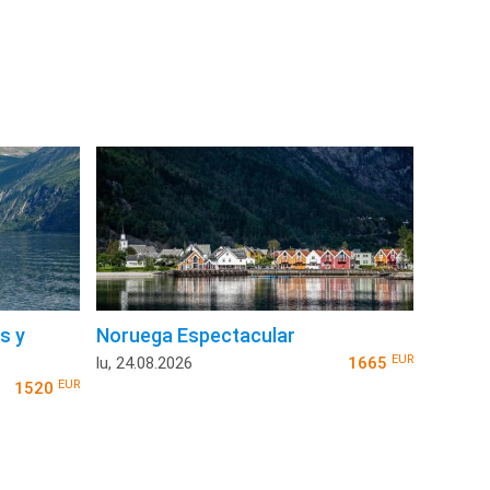
s y
Noruega Espectacular
EUR
lu, 24.08.2026
1665
EUR
1520