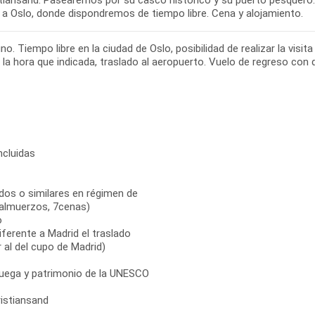
stiansand. Pasearemos por su casco histórico y su puerto pesquero. 
a a Oslo, donde dispondremos de tiempo libre. Cena y alojamiento.
o. Tiempo libre en la ciudad de Oslo, posibilidad de realizar la visi
 la hora que indicada, traslado al aeropuerto. Vuelo de regreso con d
ncluidas
dos o similares en régimen de
almuerzos, 7cenas)
o
ferente a Madrid el traslado
r al del cupo de Madrid)
ruega y patrimonio de la UNESCO
ristiansand