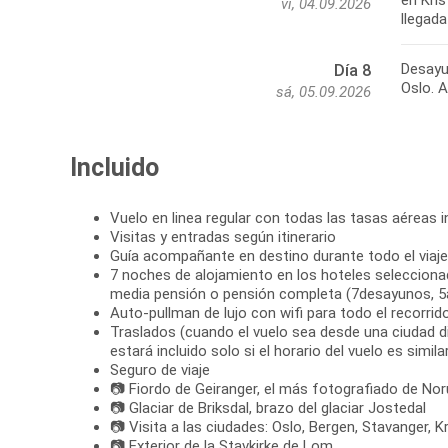
en Kri
vi, 04.09.2026
llegad
Desayun
Día 8
Oslo. A
sá, 05.09.2026
Incluido
Vuelo en linea regular con todas las tasas aéreas i
Visitas y entradas según itinerario
Guía acompañante en destino durante todo el viaje
7 noches de alojamiento en los hoteles selecciona
media pensión o pensión completa (7desayunos, 5
Auto-pullman de lujo con wifi para todo el recorrid
Traslados (cuando el vuelo sea desde una ciudad di
estará incluido solo si el horario del vuelo es simila
Seguro de viaje
📷 Fiordo de Geiranger, el más fotografiado de No
📷 Glaciar de Briksdal, brazo del glaciar Jostedal
📷 Visita a las ciudades: Oslo, Bergen, Stavanger, K
📷 Exterior de la Stavkirke de Lom