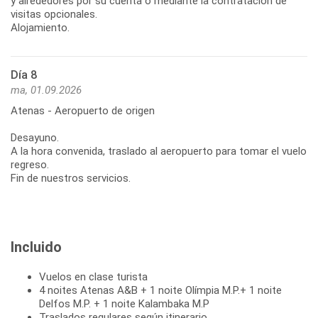
y alrededores por su cuenta o mediante la contratación de
visitas opcionales.
Alojamiento.
Día 8
ma, 01.09.2026
Atenas - Aeropuerto de origen
Desayuno.
A la hora convenida, traslado al aeropuerto para tomar el vuelo
regreso.
Fin de nuestros servicios.
Incluido
Vuelos en clase turista
4 noites Atenas A&B + 1 noite Olímpia M.P.+ 1 noite
Delfos M.P. + 1 noite Kalambaka M.P
Traslados regulares según itinerario