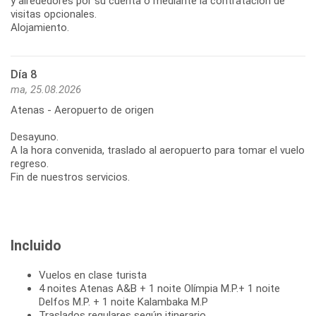
y alrededores por su cuenta o mediante la contratación de
visitas opcionales.
Alojamiento.
Día 8
ma, 25.08.2026
Atenas - Aeropuerto de origen
Desayuno.
A la hora convenida, traslado al aeropuerto para tomar el vuelo
regreso.
Fin de nuestros servicios.
Incluido
Vuelos en clase turista
4 noites Atenas A&B + 1 noite Olímpia M.P.+ 1 noite
Delfos M.P. + 1 noite Kalambaka M.P
Traslados regulares según itinerario