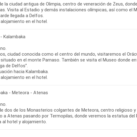
de la ciudad antigua de Olimpia, centro de veneración de Zeus, don
as. Visita al Estadio y demás instalaciones olímpicas, así como el 
tarde llegada a Delfos.
alojamiento en el hotel.
 - Kalambaka
no.
fos, ciudad conocida como el centro del mundo, visitaremos el Orá
, situado en el monte Parnaso. También se visita el Museo donde e
iga de Delfos”.
uación hacia Kalambaka.
alojamiento en el hotel.
aka - Meteora - Atenas
no.
de dos de los Monasterios colgantes de Meteora, centro religioso y 
o a Atenas pasando por Termopilas, donde veremos la estatua del 
 al hotel y alojamiento.