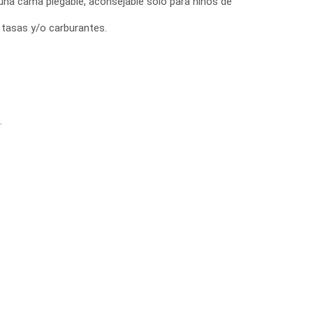
 una cama plegable, aconsejable solo para niños de
, tasas y/o carburantes.
.