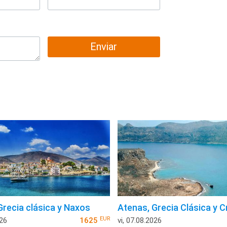
Enviar
Grecia clásica y Naxos
Atenas, Grecia Clásica y C
EUR
026
1625
vi, 07.08.2026