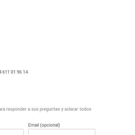
 611 01 96 14
ara responder a sus preguntas y aclarar todos
Email (opcional)