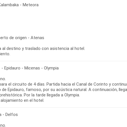
 Kalambaka - Meteora
erto de origen - Atenas
 al destino y traslado con asistencia al hotel.
iento.
 - Epidauro - Micenas - Olympia
no.
para el circuito de 4 días. Partida hacia el Canal de Corinto y conti
o de Epidauro, famoso, por su acústica natural. A continuación, ll
rehistórica. Por la tarde llegada a Olympia.
alojamiento en el hotel.
a - Delfos
no.