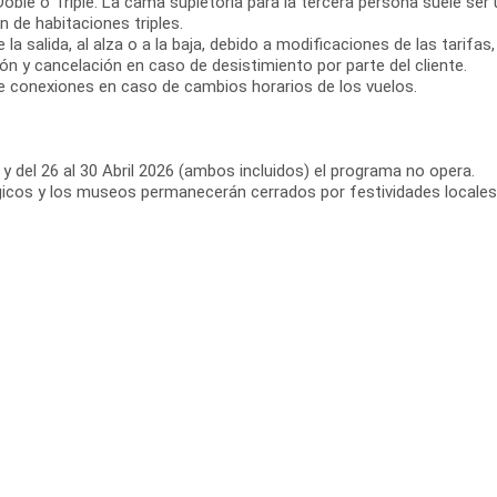
oble o Triple. La cama supletoria para la tercera persona suele ser
 de habitaciones triples.
la salida, al alza o a la baja, debido a modificaciones de las tarifas
n y cancelación en caso de desistimiento por parte del cliente.
e conexiones en caso de cambios horarios de los vuelos.
 y del 26 al 30 Abril 2026 (ambos incluidos) el programa no opera.
ógicos y los museos permanecerán cerrados por festividades locales