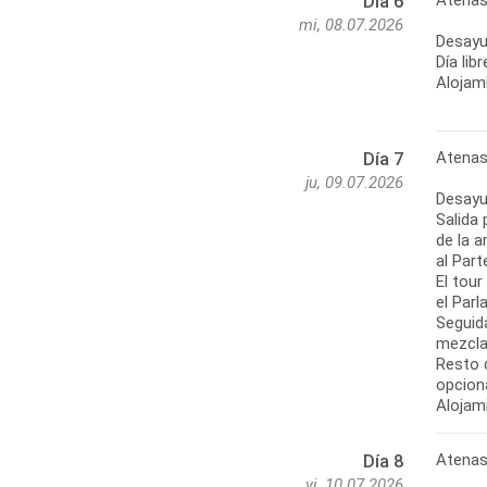
Atena
Día 6
mi, 08.07.2026
Desayu
Día lib
Alojam
Atena
Día 7
ju, 09.07.2026
Desayu
Salida 
de la 
al Par
El tou
el Par
Seguida
mezclad
Resto d
opcion
Alojam
Atenas
Día 8
vi, 10.07.2026