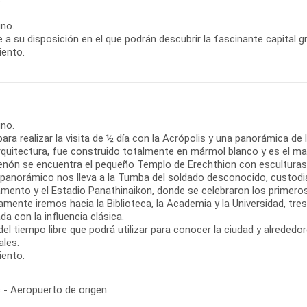
s
no.
re a su disposición en el que podrán descubrir la fascinante capital g
iento.
s
no.
para realizar la visita de ½ día con la Acrópolis y una panorámica de
arquitectura, fue construido totalmente en mármol blanco y es el m
tenón se encuentra el pequeño Templo de Erechthion con esculturas 
r panorámico nos lleva a la Tumba del soldado desconocido, custodia
lamento y el Estadio Panathinaikon, donde se celebraron los primer
mente iremos hacia la Biblioteca, la Academia y la Universidad, tres 
a con la influencia clásica.
el tiempo libre que podrá utilizar para conocer la ciudad y alrededo
ales.
iento.
 - Aeropuerto de origen