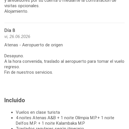
y alrededores por su cuenta o mediante la contratación de
visitas opcionales.
Alojamiento.
Día 8
vi, 26.06.2026
Atenas - Aeropuerto de origen
Desayuno.
A la hora convenida, traslado al aeropuerto para tomar el vuelo
regreso.
Fin de nuestros servicios.
Incluido
Vuelos en clase turista
4 noites Atenas A&B + 1 noite Olímpia M.P.+ 1 noite
Delfos M.P. + 1 noite Kalambaka M.P
Traslados regulares según itinerario