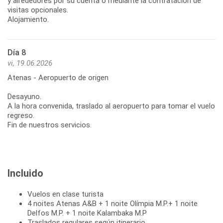
y alrededores por su cuenta o mediante la contratación de
visitas opcionales.
Alojamiento.
Día 8
vi, 19.06.2026
Atenas - Aeropuerto de origen
Desayuno.
A la hora convenida, traslado al aeropuerto para tomar el vuelo
regreso.
Fin de nuestros servicios.
Incluido
Vuelos en clase turista
4 noites Atenas A&B + 1 noite Olímpia M.P.+ 1 noite
Delfos M.P. + 1 noite Kalambaka M.P
Traslados regulares según itinerario