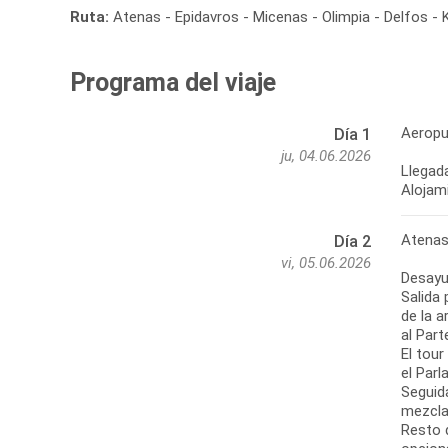
Ruta:
Atenas - Epidavros - Micenas - Olimpia - Delfos -
Programa del viaje
Aeropu
Día 1
ju, 04.06.2026
Llegada
Alojam
Atena
Día 2
vi, 05.06.2026
Desayu
Salida 
de la 
al Par
El tou
el Par
Seguida
mezclad
Resto d