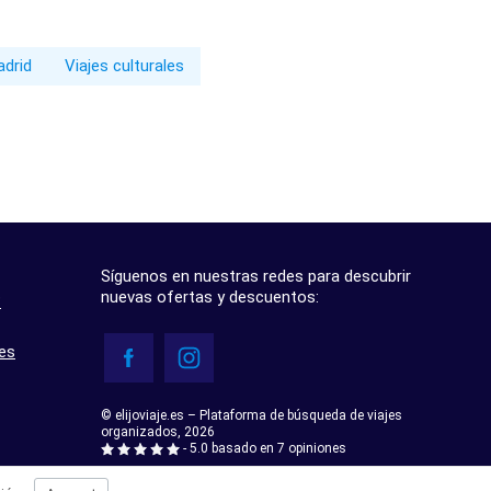
adrid
Viajes culturales
Síguenos en nuestras redes para descubrir
nuevas ofertas y descuentos:
?
res
© elijoviaje.es – Plataforma de búsqueda de viajes
organizados, 2026
- 5.0 basado en 7 opiniones