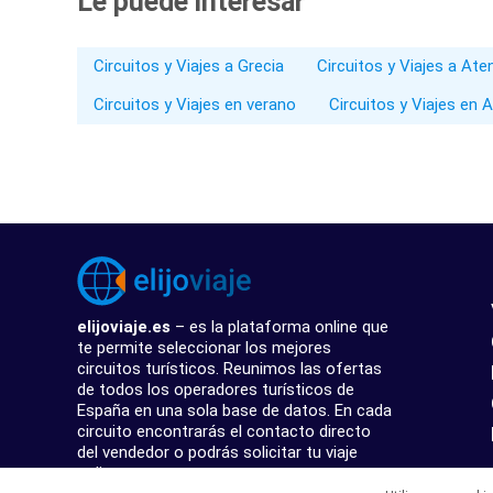
Le puede interesar
Circuitos y Viajes a Grecia
Circuitos y Viajes a Ate
Circuitos y Viajes en verano
Circuitos y Viajes en 
elijoviaje.es
– es la plataforma online que
te permite seleccionar los mejores
circuitos turísticos. Reunimos las ofertas
de todos los operadores turísticos de
España en una sola base de datos. En cada
circuito encontrarás el contacto directo
del vendedor o podrás solicitar tu viaje
online.