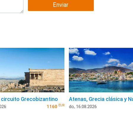
Enviar
 circuito Grecobizantino
Atenas, Grecia clásica y 
EUR
2026
1160
do, 16.08.2026