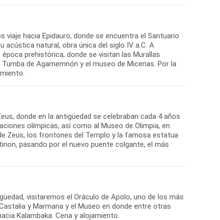
s viaje hacia Epidauro, donde se encuentra el Santuario
cústica natural, obra única del siglo IV a.C. A
época prehistórica, donde se visitan las Murallas
 la Tumba de Agamemnón y el museo de Micenas. Por la
 Zeus, donde en la antigüedad se celebraban cada 4 años
laciones olímpicas, así como al Museo de Olimpia, en
de Zeus, los frontones del Templo y la famosa estatua
tirion, pasando por el nuevo puente colgante, el más
güedad, visitaremos el Oráculo de Apolo, uno de los más
 Castalia y Marmaria y el Museo en donde entre otras