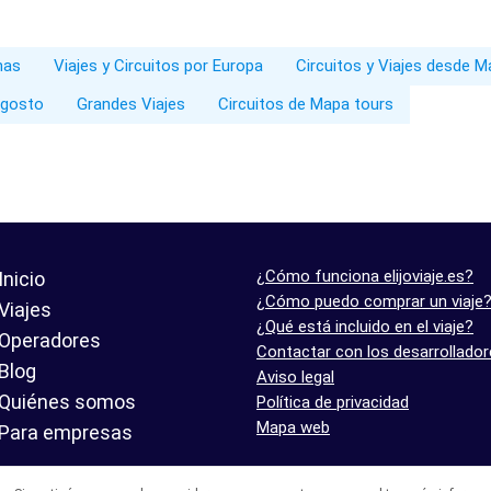
nas
Viajes y Circuitos por Europa
Circuitos y Viajes desde M
Agosto
Grandes Viajes
Circuitos de Mapa tours
¿Cómo funciona elijoviaje.es?
Inicio
¿Cómo puedo comprar un viaje
Viajes
¿Qué está incluido en el viaje?
Operadores
Contactar con los desarrollado
Blog
Aviso legal
Quiénes somos
Política de privacidad
Mapa web
Para empresas