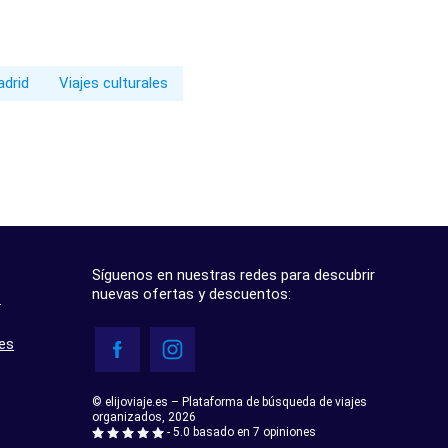
adrid
Viajes culturales
Síguenos en nuestras redes para descubrir
nuevas ofertas y descuentos:
?
res
© elijoviaje.es – Plataforma de búsqueda de viajes
organizados, 2026
- 5.0 basado en 7 opiniones