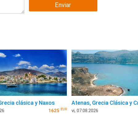
Enviar
Grecia clásica y Naxos
Atenas, Grecia Clásica y C
EUR
026
1625
vi, 07.08.2026