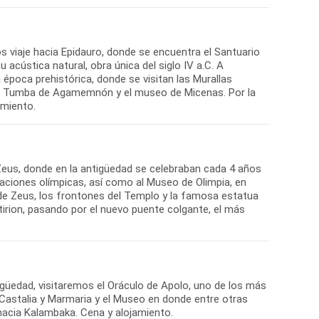
s viaje hacia Epidauro, donde se encuentra el Santuario
cústica natural, obra única del siglo IV a.C. A
época prehistórica, donde se visitan las Murallas
 la Tumba de Agamemnón y el museo de Micenas. Por la
 Zeus, donde en la antigüedad se celebraban cada 4 años
laciones olímpicas, así como al Museo de Olimpia, en
de Zeus, los frontones del Templo y la famosa estatua
tirion, pasando por el nuevo puente colgante, el más
güedad, visitaremos el Oráculo de Apolo, uno de los más
 Castalia y Marmaria y el Museo en donde entre otras