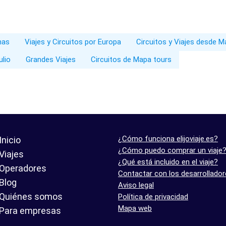
nas
Viajes y Circuitos por Europa
Circuitos y Viajes desde M
ulio
Grandes Viajes
Circuitos de Mapa tours
¿Cómo funciona elijoviaje.es?
Inicio
¿Cómo puedo comprar un viaje
Viajes
¿Qué está incluido en el viaje?
Operadores
Contactar con los desarrollado
Blog
Aviso legal
Quiénes somos
Política de privacidad
Mapa web
Para empresas