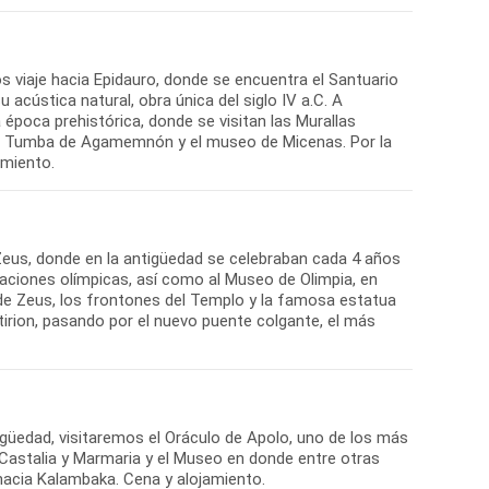
s viaje hacia Epidauro, donde se encuentra el Santuario
cústica natural, obra única del siglo IV a.C. A
época prehistórica, donde se visitan las Murallas
 la Tumba de Agamemnón y el museo de Micenas. Por la
 Zeus, donde en la antigüedad se celebraban cada 4 años
laciones olímpicas, así como al Museo de Olimpia, en
de Zeus, los frontones del Templo y la famosa estatua
tirion, pasando por el nuevo puente colgante, el más
güedad, visitaremos el Oráculo de Apolo, uno de los más
 Castalia y Marmaria y el Museo en donde entre otras