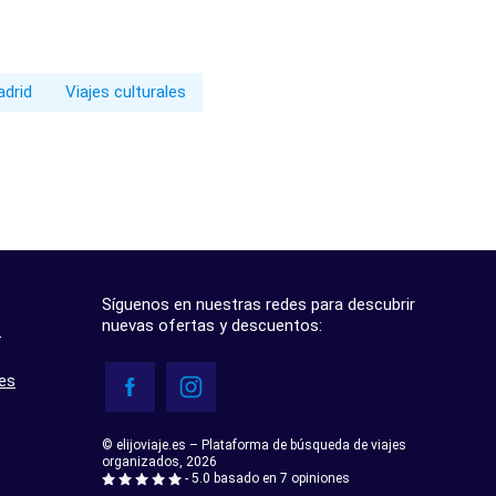
adrid
Viajes culturales
Síguenos en nuestras redes para descubrir
nuevas ofertas y descuentos:
?
res
© elijoviaje.es – Plataforma de búsqueda de viajes
organizados, 2026
- 5.0 basado en 7 opiniones