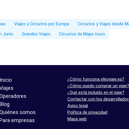
nas
Viajes y Circuitos por Europa
Circuitos y Viajes desde M
en Junio
Grandes Viajes
Circuitos de Mapa tours
¿Cómo funciona elijoviaje.es?
Inicio
¿Cómo puedo comprar un viaje
Viajes
¿Qué está incluido en el viaje?
Operadores
Contactar con los desarrollado
Blog
Aviso legal
Quiénes somos
Política de privacidad
Mapa web
Para empresas