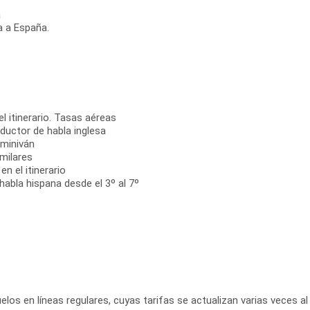
a
a a España.
el itinerario. Tasas aéreas
ductor de habla inglesa
 miniván
milares
n el itinerario
habla hispana desde el 3º al 7º
elos en líneas regulares, cuyas tarifas se actualizan varias veces al 