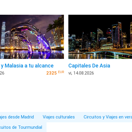
 y Malasia a tu alcance
Capitales De Asia
EUR
026
2325
vi, 14.08.2026
iajes desde Madrid
Viajes culturales
Circuitos y Viajes en ve
cuitos de Tourmundial