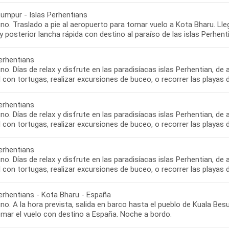
Lumpur - Islas Perhentians
o. Traslado a pie al aeropuerto para tomar vuelo a Kota Bharu. Lle
y posterior lancha rápida con destino al paraíso de las islas Perhent
erhentians
o. Días de relax y disfrute en las paradisíacas islas Perhentian, de
 con tortugas, realizar excursiones de buceo, o recorrer las playas d
erhentians
o. Días de relax y disfrute en las paradisíacas islas Perhentian, de
 con tortugas, realizar excursiones de buceo, o recorrer las playas d
erhentians
o. Días de relax y disfrute en las paradisíacas islas Perhentian, de
 con tortugas, realizar excursiones de buceo, o recorrer las playas d
Perhentians - Kota Bharu - España
o. A la hora prevista, salida en barco hasta el pueblo de Kuala Bes
omar el vuelo con destino a España. Noche a bordo.