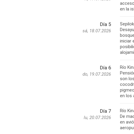
acceso
en la i
Sepilo
Día 5
Desayu
sá, 18.07.2026
bosque 
iniciar
posibi
alojam
Río Ki
Día 6
Pensió
do, 19.07.2026
son lo
cocodri
pigmeo
en los 
Río Ki
Día 7
De madr
lu, 20.07.2026
en avió
aeropu