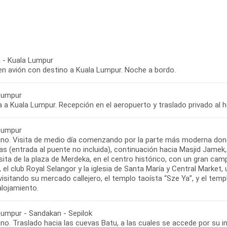
 - Kuala Lumpur
 en avión con destino a Kuala Lumpur. Noche a bordo.
Lumpur
 a Kuala Lumpur. Recepción en el aeropuerto y traslado privado al h
Lumpur
no. Visita de medio día comenzando por la parte más moderna do
as (entrada al puente no incluida), continuación hacia Masjid Jamek
isita de la plaza de Merdeka, en el centro histórico, con un gran campo
el club Royal Selangor y la iglesia de Santa María y Central Market, 
isitando su mercado callejero, el templo taoísta “Sze Ya”, y el tem
 alojamiento.
Lumpur - Sandakan - Sepilok
no. Traslado hacia las cuevas Batu, a las cuales se accede por su