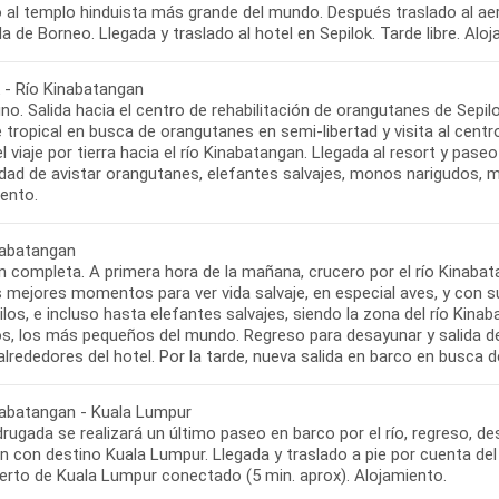
 al templo hinduista más grande del mundo. Después traslado al a
sla de Borneo. Llegada y traslado al hotel en Sepilok. Tarde libre. Alo
k - Río Kinabatangan
no. Salida hacia el centro de rehabilitación de orangutanes de Sepi
tropical en busca de orangutanes en semi-libertad y visita al centr
 el viaje por tierra hacia el río Kinabatangan. Llegada al resort y pas
lidad de avistar orangutanes, elefantes salvajes, monos narigudos,
iento.
nabatangan
n completa. A primera hora de la mañana, crucero por el río Kinabat
s mejores momentos para ver vida salvaje, en especial aves, y con 
los, e incluso hasta elefantes salvajes, siendo la zona del río Kina
s, los más pequeños del mundo. Regreso para desayunar y salida de t
alrededores del hotel. Por la tarde, nueva salida en barco en busca d
nabatangan - Kuala Lumpur
ugada se realizará un último paseo en barco por el río, regreso, de
n con destino Kuala Lumpur. Llegada y traslado a pie por cuenta del
erto de Kuala Lumpur conectado (5 min. aprox). Alojamiento.