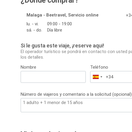
¿Dónde comprar?
Malaga - Beetravel, Servicio online
+34
lu. - vi.
09:00 - 19:00
sá. - do.
Día libre
Si le gusta este viaje, ¡reserve aqui!
El operador turístico se pondrá en contacto con usted p
los detalles.
Nombre
Teléfono
España
+34
Número de viajeros y comentario a la solicitud (opcional)