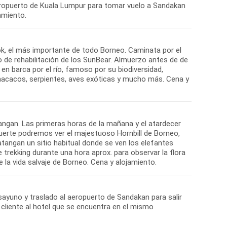
eropuerto de Kuala Lumpur para tomar vuelo a Sandakan
jamiento.
lok, el más importante de todo Borneo. Caminata por el
o de rehabilitación de los SunBear. Almuerzo antes de de
eo en barca por el río, famoso por su biodiversidad,
 macacos, serpientes, aves exóticas y mucho más. Cena y
angan. Las primeras horas de la mañana y el atardecer
suerte podremos ver el majestuoso Hornbill de Borneo,
batangan un sitio habitual donde se ven los elefantes
rekking durante una hora aprox. para observar la flora
e la vida salvaje de Borneo. Cena y alojamiento.
sayuno y traslado al aeropuerto de Sandakan para salir
 cliente al hotel que se encuentra en el mismo