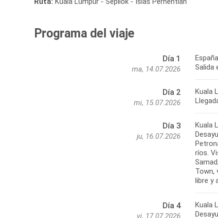
Ruta:
Kuala Lumpur - Sepilok - Islas Perhentian
Programa del viaje
España
Día 1
Salida
ma, 14.07.2026
Kuala 
Día 2
Llegada
mi, 15.07.2026
Kuala 
Día 3
Desayu
ju, 16.07.2026
Petron
ríos. V
Samad, 
Town, v
libre y
Kuala 
Día 4
Desayu
vi, 17.07.2026