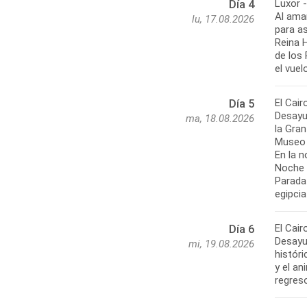
Luxor -
Día 4
Al aman
lu, 17.08.2026
para as
Reina H
de los
el vuel
El Cair
Día 5
Desayu
ma, 18.08.2026
la Gran
Museo 
En la n
Noche C
Parada 
egipcia
El Cair
Día 6
Desayun
mi, 19.08.2026
históri
y el an
regreso