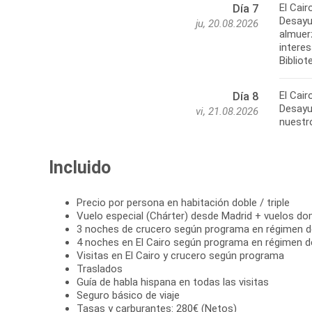
El Cair
Día 7
Desayun
ju, 20.08.2026
almuerz
intere
Bibliot
El Cair
Día 8
Desayun
vi, 21.08.2026
nuestro
Incluido
Precio por persona en habitación doble / triple
Vuelo especial (Chárter) desde Madrid + vuelos d
3 noches de crucero según programa en régimen 
4 noches en El Cairo según programa en régimen d
Visitas en El Cairo y crucero según programa
Traslados
Guía de habla hispana en todas las visitas
Seguro básico de viaje
Tasas y carburantes: 280€ (Netos)