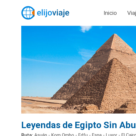
Inicio
Via
Leyendas de Egipto Sin Abu
Ruta:
Asuán - Kom Ombo - Edfu - Esna - Luxor - El Cair