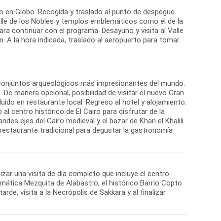
eo en Globo. Recogida y traslado al punto de despegue
Valle de los Nobles y templos emblemáticos como el de la
ara continuar con el programa. Desayuno y visita al Valle
 A la hora indicada, traslado al aeropuerto para tomar
os conjuntos arqueológicos más impresionantes del mundo:
 De manera opcional, posibilidad de visitar el nuevo Gran
do en restaurante local. Regreso al hotel y alojamiento.
al centro histórico de El Cairo para disfrutar de la
es ejes del Cairo medieval y el bazar de Khan el Khalili.
 restaurante tradicional para degustar la gastronomía
lizar una visita de día completo que incluye el centro
blemática Mezquita de Alabastro, el histórico Barrio Copto
arde, visita a la Necrópolis de Sakkara y al finalizar