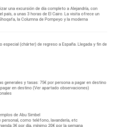
lizar una excursión de día completo a Alejandría, con
 país, a unas 3 horas de El Cairo. La visita ofrece un
el Shoqafa, la Columna de Pompeyo y la moderna
o especial (chárter) de regreso a España. Llegada y fin de
as generales y tasas: 75€ por persona a pagar en destino
 pagar en destino (Ver apartado observaciones)
onales
 Templos de Abu Simbel
e personal, como teléfono, lavandería, etc
mienda 3€ por día, mínimo 20€ por la semana