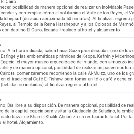
 El Cairo
ecer, posibilidad de manera opcional de realizar un inolvidable Pas
cender y contemplar cómo el sol ilumina el Valle de los Reyes, el 
atshepsut (duración aproximada 50 minutos). Al finalizar, regreso p
 Reyes, al Templo de la Reina Hatshepsut y a los Colosos de Memnón.
o con destino El Cairo; llegada, traslado al hotel y alojamiento
o
no. A la hora indicada, salida hacia Guiza para descubrir uno de l
 Esfinge y las emblemáticas pirámides de Keops, Kefrén y Micerinos.
Egipcio, el mayor museo arqueológico del mundo, con almuerzo inclui
oche y de manera opcional, posibilidad de realizar un paseo nocturno 
airota, comenzaremos recorriendo la calle Al-Muizz, uno de los grand
en el tradicional Café El Fishawi para tomar un té o café y cena en
 (bebidas no incluidas) al finalizar regreso al hotel.
o
o. Día libre a su disposición. De manera opcional, posibilidad de rea
co de la capital egipcia para visitar la Ciudadela de Saladino, la em
imado bazar de Khan el Khalili. Almuerzo en restaurante local. Por la t
 al hotel. Alojamiento.