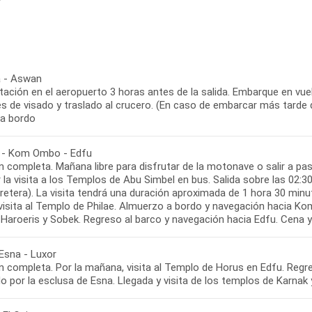
 - Aswan
ación en el aeropuerto 3 horas antes de la salida. Embarque en vue
s de visado y traslado al crucero. (En caso de embarcar más tarde de
a bordo
- Kom Ombo - Edfu
 completa. Mañana libre para disfrutar de la motonave o salir a pas
ar la visita a los Templos de Abu Simbel en bus. Salida sobre las 0
rretera). La visita tendrá una duración aproximada de 1 hora 30 mi
 visita al Templo de Philae. Almuerzo a bordo y navegación hacia Ko
 Haroeris y Sobek. Regreso al barco y navegación hacia Edfu. Cena 
 Esna - Luxor
n completa. Por la mañana, visita al Templo de Horus en Edfu. Regre
 por la esclusa de Esna. Llegada y visita de los templos de Karnak 