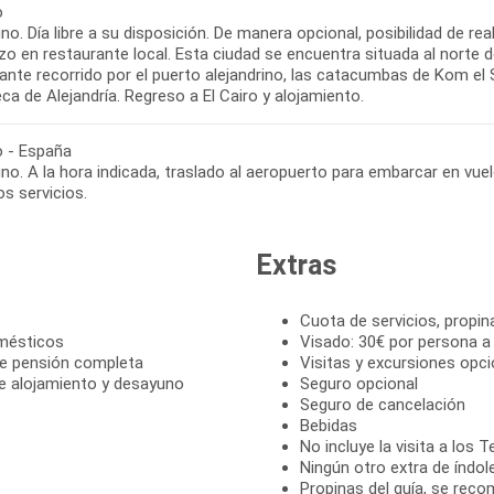
o
o. Día libre a su disposición. De manera opcional, posibilidad de rea
o en restaurante local. Esta ciudad se encuentra situada al norte del
sante recorrido por el puerto alejandrino, las catacumbas de Kom 
eca de Alejandría. Regreso a El Cairo y alojamiento.
o - España
o. A la hora indicada, traslado al aeropuerto para embarcar en vuel
s servicios.
Extras
Cuota de servicios, propin
omésticos
Visado: 30€ por persona a
de pensión completa
Visitas y excursiones opci
e alojamiento y desayuno
Seguro opcional
Seguro de cancelación
Bebidas
No incluye la visita a los
Ningún otro extra de índol
Propinas del guía, se reco