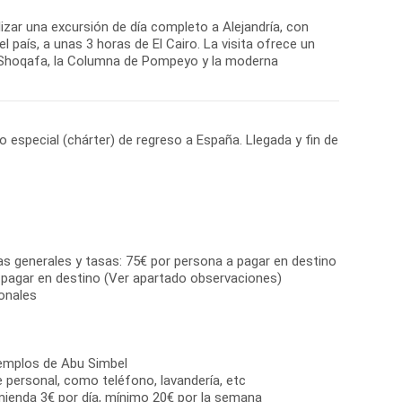
lizar una excursión de día completo a Alejandría, con
 país, a unas 3 horas de El Cairo. La visita ofrece un
el Shoqafa, la Columna de Pompeyo y la moderna
o especial (chárter) de regreso a España. Llegada y fin de
as generales y tasas: 75€ por persona a pagar en destino
 pagar en destino (Ver apartado observaciones)
onales
 Templos de Abu Simbel
e personal, como teléfono, lavandería, etc
mienda 3€ por día, mínimo 20€ por la semana