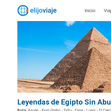
Inicio
Via
Leyendas de Egipto Sin Abu
Ruta:
Asuán - Kom Ombo - Edfu - Esna - Luxor - El Cair