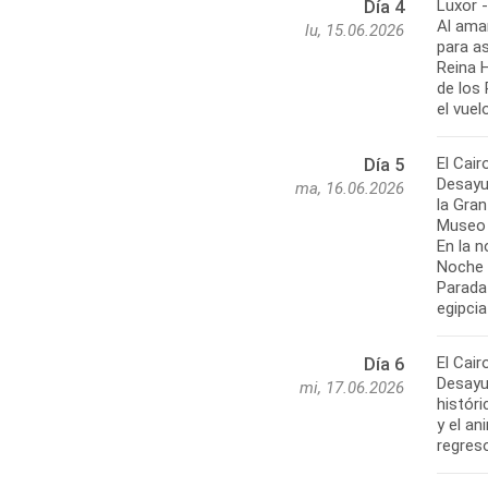
Luxor -
Día 4
Al aman
lu, 15.06.2026
para as
Reina H
de los
el vuel
El Cair
Día 5
Desayu
ma, 16.06.2026
la Gran
Museo 
En la n
Noche C
Parada 
egipcia
El Cair
Día 6
Desayun
mi, 17.06.2026
históri
y el an
regreso