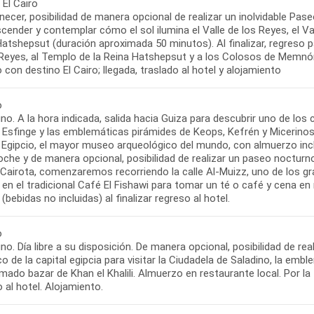
 El Cairo
ecer, posibilidad de manera opcional de realizar un inolvidable Pas
cender y contemplar cómo el sol ilumina el Valle de los Reyes, el 
atshepsut (duración aproximada 50 minutos). Al finalizar, regreso p
 Reyes, al Templo de la Reina Hatshepsut y a los Colosos de Memnón.
o con destino El Cairo; llegada, traslado al hotel y alojamiento
o
no. A la hora indicada, salida hacia Guiza para descubrir uno de l
 Esfinge y las emblemáticas pirámides de Keops, Kefrén y Micerinos.
Egipcio, el mayor museo arqueológico del mundo, con almuerzo inclui
oche y de manera opcional, posibilidad de realizar un paseo nocturno 
airota, comenzaremos recorriendo la calle Al-Muizz, uno de los grand
en el tradicional Café El Fishawi para tomar un té o café y cena en
 (bebidas no incluidas) al finalizar regreso al hotel.
o
o. Día libre a su disposición. De manera opcional, posibilidad de rea
co de la capital egipcia para visitar la Ciudadela de Saladino, la em
imado bazar de Khan el Khalili. Almuerzo en restaurante local. Por la t
 al hotel. Alojamiento.