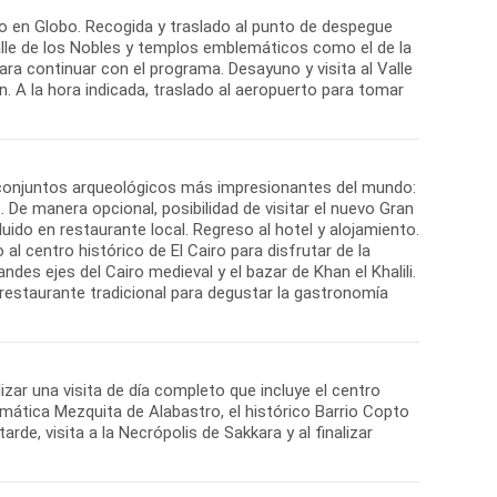
eo en Globo. Recogida y traslado al punto de despegue
Valle de los Nobles y templos emblemáticos como el de la
ara continuar con el programa. Desayuno y visita al Valle
 A la hora indicada, traslado al aeropuerto para tomar
os conjuntos arqueológicos más impresionantes del mundo:
 De manera opcional, posibilidad de visitar el nuevo Gran
do en restaurante local. Regreso al hotel y alojamiento.
al centro histórico de El Cairo para disfrutar de la
es ejes del Cairo medieval y el bazar de Khan el Khalili.
 restaurante tradicional para degustar la gastronomía
lizar una visita de día completo que incluye el centro
blemática Mezquita de Alabastro, el histórico Barrio Copto
arde, visita a la Necrópolis de Sakkara y al finalizar