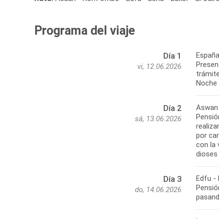
Programa del viaje
España
Día 1
Present
vi, 12.06.2026
trámite
Noche 
Aswan 
Día 2
Pensión
sá, 13.06.2026
realiz
por ca
con la
dioses
Edfu -
Día 3
Pensió
do, 14.06.2026
pasando