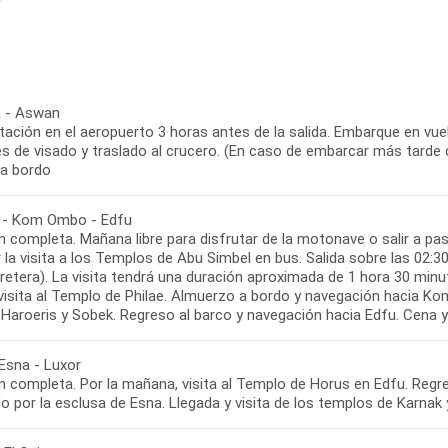
 - Aswan
ación en el aeropuerto 3 horas antes de la salida. Embarque en vue
s de visado y traslado al crucero. (En caso de embarcar más tarde de
a bordo
- Kom Ombo - Edfu
 completa. Mañana libre para disfrutar de la motonave o salir a pas
ar la visita a los Templos de Abu Simbel en bus. Salida sobre las 0
rretera). La visita tendrá una duración aproximada de 1 hora 30 mi
 visita al Templo de Philae. Almuerzo a bordo y navegación hacia Ko
 Haroeris y Sobek. Regreso al barco y navegación hacia Edfu. Cena 
 Esna - Luxor
n completa. Por la mañana, visita al Templo de Horus en Edfu. Regre
 por la esclusa de Esna. Llegada y visita de los templos de Karnak 