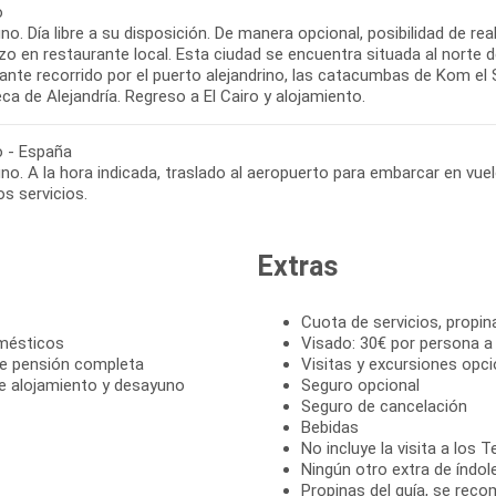
o
o. Día libre a su disposición. De manera opcional, posibilidad de rea
o en restaurante local. Esta ciudad se encuentra situada al norte del
sante recorrido por el puerto alejandrino, las catacumbas de Kom 
eca de Alejandría. Regreso a El Cairo y alojamiento.
o - España
o. A la hora indicada, traslado al aeropuerto para embarcar en vuel
s servicios.
Extras
Cuota de servicios, propin
omésticos
Visado: 30€ por persona a
de pensión completa
Visitas y excursiones opci
e alojamiento y desayuno
Seguro opcional
Seguro de cancelación
Bebidas
No incluye la visita a los
Ningún otro extra de índol
Propinas del guía, se reco