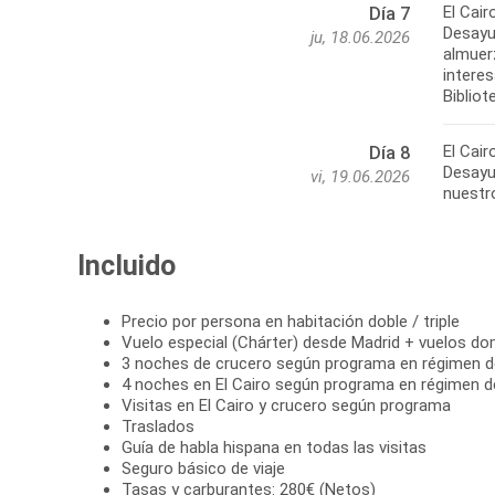
El Cair
Día 7
Desayun
ju, 18.06.2026
almuerz
intere
Bibliot
El Cair
Día 8
Desayun
vi, 19.06.2026
nuestro
Incluido
Precio por persona en habitación doble / triple
Vuelo especial (Chárter) desde Madrid + vuelos d
3 noches de crucero según programa en régimen 
4 noches en El Cairo según programa en régimen d
Visitas en El Cairo y crucero según programa
Traslados
Guía de habla hispana en todas las visitas
Seguro básico de viaje
Tasas y carburantes: 280€ (Netos)