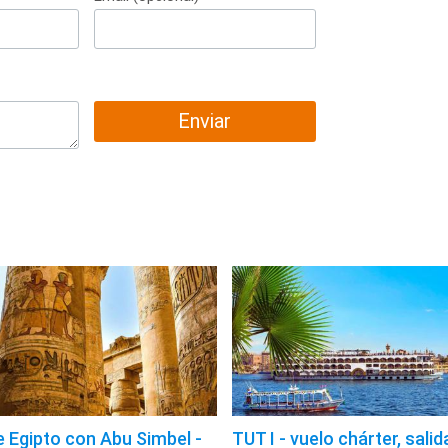
Enviar
 Egipto con Abu Simbel -
TUT I - vuelo chárter, salid