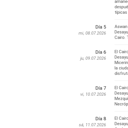
amanec
después
típica
Aswan 
Día 5
Desayun
mi, 08.07.2026
Cairo. 
El Cair
Día 6
Desayu
ju, 09.07.2026
Micerin
la ciud
disfrut
El Cair
Día 7
Desayun
vi, 10.07.2026
Mezquit
Necróp
El Cair
Día 8
Desayun
sá, 11.07.2026