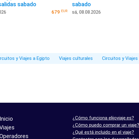
 salidas sabado
sabado
EUR
026
679
sá, 08.08.2026
rcuitos y Viajes a Egipto
Viajes culturales
Circuitos y Viajes
¿Cómo funciona elijoviaje.es?
Inicio
¿Cómo puedo comprar un viaje
Viajes
¿Qué está incluido en el viaje?
Operadores