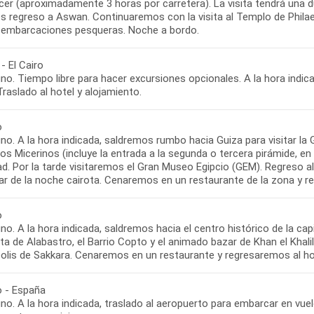
er (aproximadamente 3 horas por carretera). La visita tendrá una d
 regreso a Aswan. Continuaremos con la visita al Templo de Philae. 
s embarcaciones pesqueras. Noche a bordo.
- El Cairo
o. Tiempo libre para hacer excursiones opcionales. A la hora indic
Traslado al hotel y alojamiento.
o
no. A la hora indicada, saldremos rumbo hacia Guiza para visitar la
os Micerinos (incluye la entrada a la segunda o tercera pirámide, en
ad. Por la tarde visitaremos el Gran Museo Egipcio (GEM). Regreso al
ar de la noche cairota. Cenaremos en un restaurante de la zona y r
o
o. A la hora indicada, saldremos hacia el centro histórico de la capit
a de Alabastro, el Barrio Copto y el animado bazar de Khan el Khalili.
olis de Sakkara. Cenaremos en un restaurante y regresaremos al hot
o - España
o. A la hora indicada, traslado al aeropuerto para embarcar en vuel