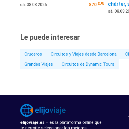
chárter,
EUR
sá, 08.08.2026
870
sá, 08.08.2
Le puede interesar
Cruceros
Circuitos y Viajes desde Barcelona
Ci
Grandes Viajes
Circuitos de Dynamic Tours
elijoviaje.es
– es la plataforma online que
te permite seleccionar los mejores