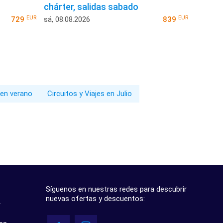
chárter, salidas sabado
EUR
EUR
729
sá, 08.08.2026
839
 en verano
Circuitos y Viajes en Julio
Síguenos en nuestras redes para descubrir
nuevas ofertas y descuentos:
?