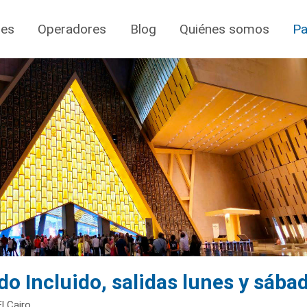
jes
Operadores
Blog
Quiénes somos
Pa
o Incluido, salidas lunes y sába
l Cairo