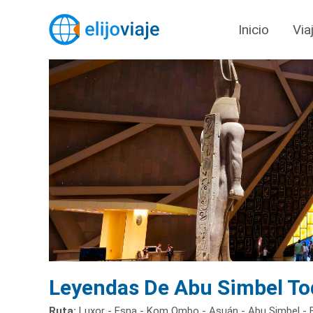
Inicio
Via
Leyendas De Abu Simbel Tod
Ruta:
Luxor - Esna - Kom Ombo - Asuán - Abu Simbel - E