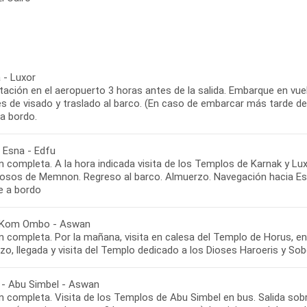
 - Luxor
ación en el aeropuerto 3 horas antes de la salida. Embarque en vuelo
s de visado y traslado al barco. (En caso de embarcar más tarde de 
a bordo.
- Esna - Edfu
 completa. A la hora indicada visita de los Templos de Karnak y Lux
losos de Memnon. Regreso al barco. Almuerzo. Navegación hacia Esn
e a bordo
 Kom Ombo - Aswan
n completa. Por la mañana, visita en calesa del Templo de Horus, 
zo, llegada y visita del Templo dedicado a los Dioses Haroeris y S
- Abu Simbel - Aswan
 completa. Visita de los Templos de Abu Simbel en bus. Salida sobr