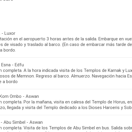
 - Luxor
ación en el aeropuerto 3 horas antes de la salida. Embarque en vuelo
s de visado y traslado al barco. (En caso de embarcar más tarde de 
a bordo.
- Esna - Edfu
 completa. A la hora indicada visita de los Templos de Karnak y Lux
losos de Memnon. Regreso al barco. Almuerzo. Navegación hacia Esn
e a bordo
 Kom Ombo - Aswan
n completa. Por la mañana, visita en calesa del Templo de Horus, 
zo, llegada y visita del Templo dedicado a los Dioses Haroeris y S
- Abu Simbel - Aswan
 completa. Visita de los Templos de Abu Simbel en bus. Salida sobr