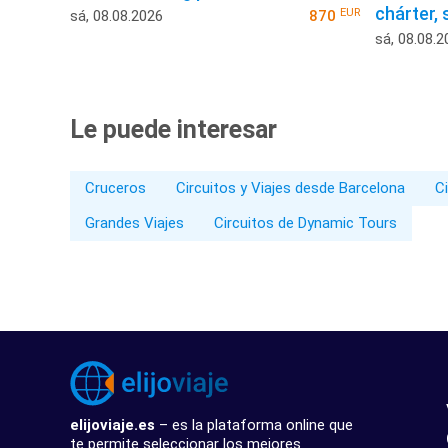
chárter,
EUR
sá, 08.08.2026
870
sá, 08.08.2
Le puede interesar
Cruceros
Circuitos y Viajes desde Barcelona
Ci
Grandes Viajes
Circuitos de Dynamic Tours
elijoviaje.es
– es la plataforma online que
te permite seleccionar los mejores