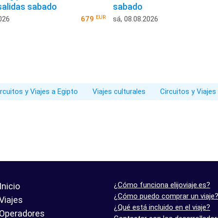
 salidas sabado
sabado
EUR
026
679
sá, 08.08.2026
rcuitos y Viajes a Egipto
Viajes culturales
Circuitos y Viajes
¿Cómo funciona elijoviaje.es?
Inicio
¿Cómo puedo comprar un viaje
Viajes
¿Qué está incluido en el viaje?
Operadores