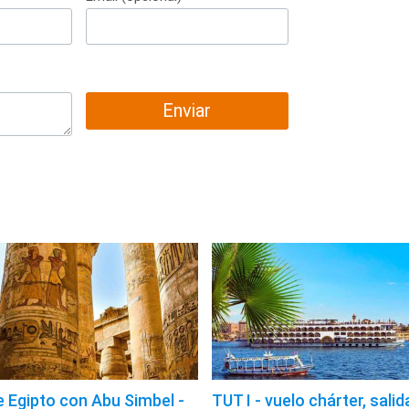
Enviar
 Egipto con Abu Simbel -
TUT I - vuelo chárter, salid