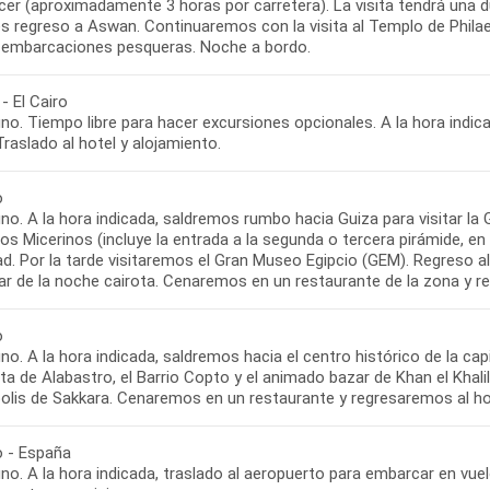
er (aproximadamente 3 horas por carretera). La visita tendrá una d
 regreso a Aswan. Continuaremos con la visita al Templo de Philae. 
s embarcaciones pesqueras. Noche a bordo.
- El Cairo
o. Tiempo libre para hacer excursiones opcionales. A la hora indic
Traslado al hotel y alojamiento.
o
no. A la hora indicada, saldremos rumbo hacia Guiza para visitar la
os Micerinos (incluye la entrada a la segunda o tercera pirámide, en
ad. Por la tarde visitaremos el Gran Museo Egipcio (GEM). Regreso al
ar de la noche cairota. Cenaremos en un restaurante de la zona y r
o
o. A la hora indicada, saldremos hacia el centro histórico de la capit
a de Alabastro, el Barrio Copto y el animado bazar de Khan el Khalili.
olis de Sakkara. Cenaremos en un restaurante y regresaremos al hot
o - España
o. A la hora indicada, traslado al aeropuerto para embarcar en vuel