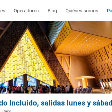
jes
Operadores
Blog
Quiénes somos
Pa
o Incluido, salidas lunes y sába
l Cairo