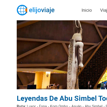
Inicio
Via
Leyendas De Abu Simbel Tod
Ruta:
Luxor - Esna - Kom Ombo - Asuán - Abu Simbel - E