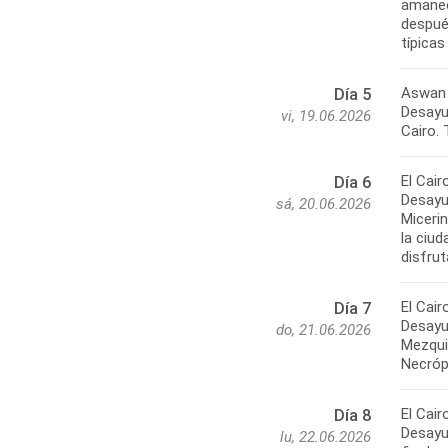
amanec
después
típica
Aswan 
Día 5
Desayun
vi, 19.06.2026
Cairo. 
El Cair
Día 6
Desayu
sá, 20.06.2026
Micerin
la ciud
disfrut
El Cair
Día 7
Desayun
do, 21.06.2026
Mezquit
Necróp
El Cair
Día 8
Desayun
lu, 22.06.2026