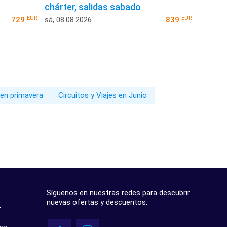
chárter, salidas sabado
EUR
EUR
729
sá, 08.08.2026
839
 en primavera
Circuitos y Viajes en Junio
Síguenos en nuestras redes para descubrir
nuevas ofertas y descuentos:
?